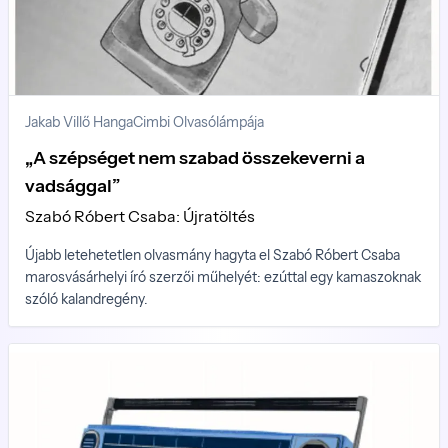
Jakab Villő Hanga
Cimbi Olvasólámpája
„A szépséget nem szabad összekeverni a
vadsággal”
Szabó Róbert Csaba: Újratöltés
Újabb letehetetlen olvasmány hagyta el Szabó Róbert Csaba
marosvásárhelyi író szerzői műhelyét: ezúttal egy kamaszoknak
szóló kalandregény.