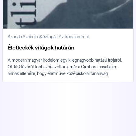
Szonda Szabolcs
Kézfogás Az Irodalommal
Életleckék világok határán
A modern magyar irodalom egyik legnagyobb hatású írójáról,
Ottlik Gézáról többször szóltunk már a Cimbora hasábjain –
annak ellenére, hogy életműve középiskolai tananyag.