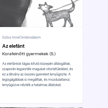
Szőcs Imre
Cimbirodalom
Az elefánt
Korafelnőtt gyermekek (5.)
Az elefántok tágas kifutó közepén álldogáltak,
szaporán legyezték magukat vitorlafüleikkel, és
ez a látvány az összes gyereket lenyűgözte. A
legizgágábbak is megálltak, és mozdulatlanul,
lenyűgözve nézték a hatalmas állatokat.