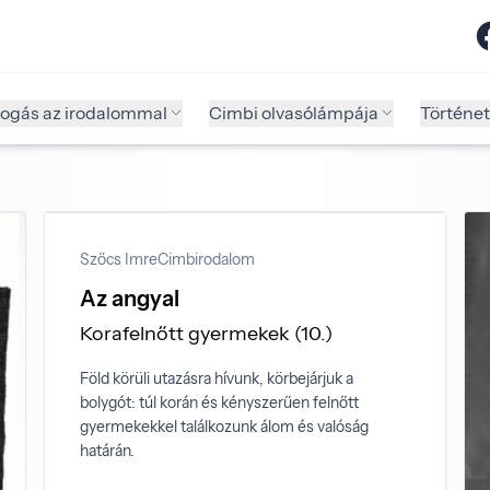
fogás az irodalommal
Cimbi olvasólámpája
Történet
Szőcs Imre
Cimbirodalom
Az angyal
Korafelnőtt gyermekek (10.)
Föld körüli utazásra hívunk, körbejárjuk a
bolygót: túl korán és kényszerűen felnőtt
gyermekekkel találkozunk álom és valóság
határán.