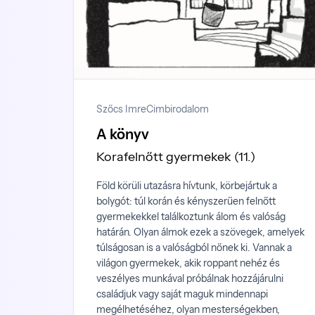
Szőcs Imre
Cimbirodalom
A könyv
Korafelnőtt gyermekek (11.)
Föld körüli utazásra hívtunk, körbejártuk a
bolygót: túl korán és kényszerűen felnőtt
gyermekekkel találkoztunk álom és valóság
határán. Olyan álmok ezek a szövegek, amelyek
túlságosan is a valóságból nőnek ki. Vannak a
világon gyermekek, akik roppant nehéz és
veszélyes munkával próbálnak hozzájárulni
családjuk vagy saját maguk mindennapi
megélhetéséhez, olyan mesterségekben,