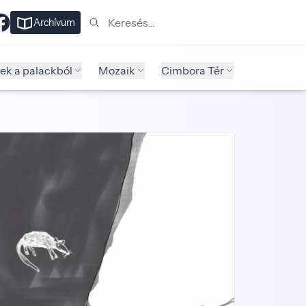
Keresés
Archívum
ek a palackból
Mozaik
Cimbora Tér