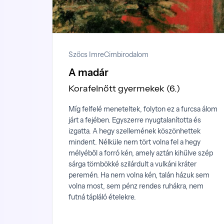
Szőcs Imre
Cimbirodalom
A madár
Korafelnőtt gyermekek (6.)
Míg felfelé meneteltek, folyton ez a furcsa álom
járt a fejében. Egyszerre nyugtalanította és
izgatta. A hegy szellemének köszönhettek
mindent. Nélküle nem tört volna fel a hegy
mélyéből a forró kén, amely aztán kihűlve szép
sárga tömbökké szilárdult a vulkáni kráter
peremén. Ha nem volna kén, talán házuk sem
volna most, sem pénz rendes ruhákra, nem
futná tápláló ételekre.