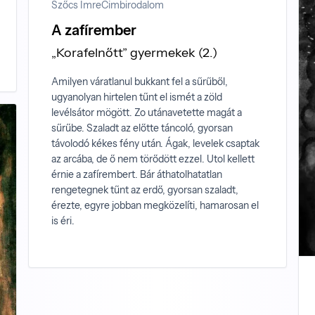
Szőcs Imre
Cimbirodalom
A zafírember
„Korafelnőtt” gyermekek (2.)
Amilyen váratlanul bukkant fel a sűrűből,
ugyanolyan hirtelen tűnt el ismét a zöld
levélsátor mögött. Zo utánavetette magát a
sűrűbe. Szaladt az előtte táncoló, gyorsan
távolodó kékes fény után. Ágak, levelek csaptak
az arcába, de ő nem törődött ezzel. Utol kellett
érnie a zafírembert. Bár áthatolhatatlan
rengetegnek tűnt az erdő, gyorsan szaladt,
érezte, egyre jobban megközelíti, hamarosan el
is éri.