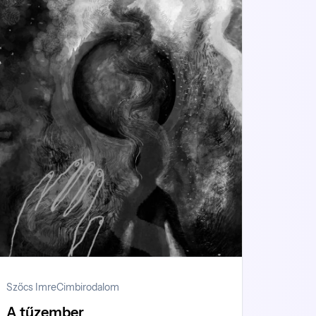
Szőcs Imre
Cimbirodalom
A tűzember