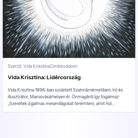
Szerző: Vida Krisztina
Cimbirodalom
Vida Krisztina: Lidércország
Vida Krisztina 1996-ban született Szatmárnémetiben, író és
illusztrátor, Marosvásárhelyen él. Önmagáról így fogalmaz:
„Szeretek izgalmas mesevilágokat teremteni, amit hol
novellákkal, hol pedig rajzokkal teszek. Ha színeket keverek
vagy történeteket szövök, még a legrosszabb napon is jobb
kedvre derülök. Akkor vagyok a legboldogabb, ha a kép és a
szöveg együtt jelenhet meg.”