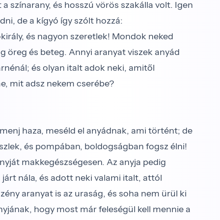
t a színarany, és hosszú vörös szakálla volt. Igen
ni, de a kígyó így szólt hozzá:
yókirály, és nagyon szeretlek! Mondok neked
ig öreg és beteg. Annyi aranyat viszek anyád
énál; és olyan italt adok neki, amitől
e, mit adsz nekem cserébe?
–, menj haza, meséld el anyádnak, ami történt; de
eszlek, és pompában, boldogságban fogsz élni!
 anyját makkegészségesen. Az anyja pedig
árt nála, és adott neki valami italt, attól
ény aranyat is az uraság, és soha nem ürül ki
nyjának, hogy most már feleségül kell mennie a