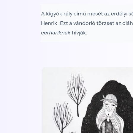
A kígyókirály című mesét az erdélyi s
Henrik. Ezt a vándorló törzset az ol
cerhariknak
hívják.