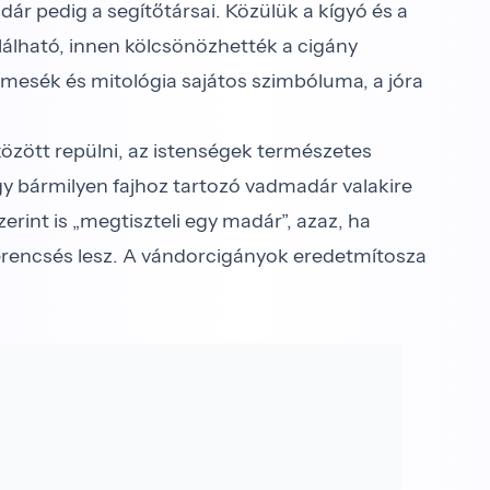
dár pedig a segítőtársai. Közülük a kígyó és a
lható, innen kölcsönözhették a cigány
sék és mitológia sajátos szimbóluma, a jóra
között repülni, az istenségek természetes
egy bármilyen fajhoz tartozó vadmadár valakire
szerint is „megtiszteli egy madár”, azaz, ha
szerencsés lesz. A vándorcigányok eredetmítosza