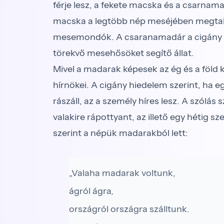
férje lesz, a fekete macska és a csarnama
macska a legtöbb nép meséjében megtalá
mesemondók. A csaranamadár a cigány me
törekvő mesehősöket segítő állat.
Mivel a madarak képesek az ég és a föld 
hírnökei. A cigány hiedelem szerint, ha 
rászáll, az a személy híres lesz. A szólás 
valakire rápottyant, az illető egy hétig 
szerint a népük madarakból lett:
„Valaha madarak voltunk,
ágról ágra,
országról országra szálltunk.