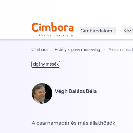
Cimbirodalom
Kéz
Cimbora
Erdélyi cigány mesevilág
A csarnamadá
cigány mesék
Végh Balázs Béla
A csarnamadár és más állathősök