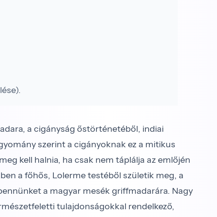
ése).
ara, a cigányság őstörténetéből, indiai
yomány szerint a cigányoknak ez a mitikus
meg kell halnia, ha csak nem táplálja az emlőjén
ben a főhős, Lolerme testéből születik meg, a
t bennünket a magyar mesék griffmadarára. Nagy
rmészetfeletti tulajdonságokkal rendelkező,