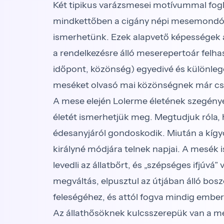
Két tipikus varázsmesei motívummal fogla
mindkettőben a cigány népi mesemondó g
ismerhetünk. Ezek alapvető képességek a
a rendelkezésre álló meserepertoár felha
időpont, közönség) egyedivé és különle
meséket olvasó mai közönségnek már csak
A mese elején Lolerme életének szegénye
életét ismerhetjük meg. Megtudjuk róla, 
édesanyjáról gondoskodik. Miután a kígyók
királyné módjára telnek napjai. A mesék 
levedli az állatbőrt, és „szépséges ifjúvá”
megváltás, elpusztul az útjában álló boszor
feleségéhez, és attól fogva mindig ember
Az állathősöknek kulcsszerepük van a mes