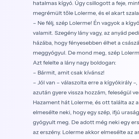
hatalmas kígyó. Úgy csillogott a feje, min
megrémült tőle Lolerme, és el akart szalad
– Ne félj, szép Lolerme! Én vagyok a kíg
valamit. Szegény lány vagy, az anyád ped
házába, hogy fényesebben élhet a császárn
meggyógyul. De mond meg, szép Lolerm
Azt felelte a lány nagy boldogan:
– Bármit, amit csak kívánsz!
– Jól van – válaszolta erre a kígyókirály 
azután gyere vissza hozzám, feleségül v
Hazament hát Lolerme, és ott találta az
elmesélte neki, hogy egy szép, ifjú uraság j
gyógyult meg. De adott még neki egy ersz
az erszény. Lolerme akkor elmesélte az a