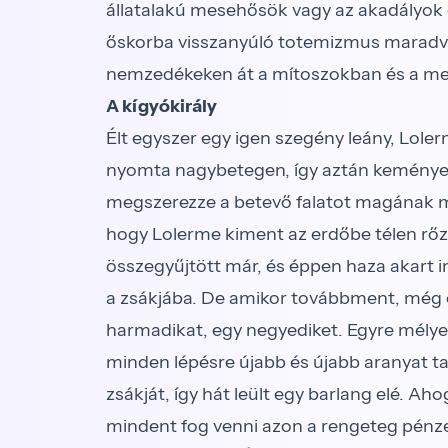
állatalakú mesehősök vagy az akadályok 
őskorba visszanyúló totemizmus maradv
nemzedékeken át a mítoszokban és a m
A kígyókirály
Élt egyszer egy igen szegény leány, Loler
nyomta nagybetegen, így aztán keményen
megszerezze a betevő falatot magának m
hogy Lolerme kiment az erdőbe télen rőz
összegyűjtött már, és éppen haza akart indu
a zsákjába. De amikor továbbment, még e
harmadikat, egy negyediket. Egyre mély
minden lépésre újabb és újabb aranyat talál
zsákját, így hát leült egy barlang elé. A
mindent fog venni azon a rengeteg pénze