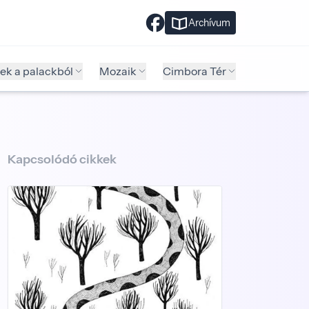
Archívum
ek a palackból
Mozaik
Cimbora Tér
Kapcsolódó cikkek