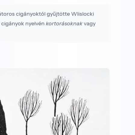
átoros cigányoktól gyűjtötte Wlislocki
áh cigányok nyelvén
kortorásoknak
vagy