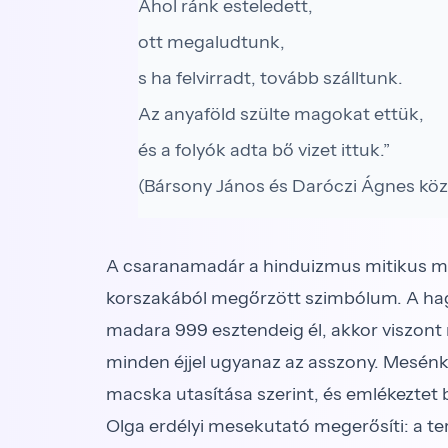
Ahol ránk esteledett,
ott megaludtunk,
s ha felvirradt, tovább szálltunk.
Az anyaföld szülte magokat ettük,
és a folyók adta bő vizet ittuk.”
(Bársony János és Daróczi Ágnes közl
A csaranamadár a hinduizmus mitikus mad
korszakából megőrzött szimbólum. A hag
madara 999 esztendeig él, akkor viszont 
minden éjjel ugyanaz az asszony. Mesénk
macska utasítása szerint, és emlékezte
Olga erdélyi mesekutató megerősíti: a te