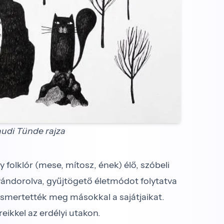
udi Tünde rajza
 folklór (mese, mítosz, ének) élő, szóbeli
 vándorolva, gyűjtögető életmódot folytatva
 ismertették meg másokkal a sajátjaikat.
ikkel az erdélyi utakon.