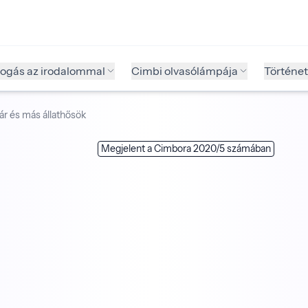
fogás az irodalommal
Cimbi olvasólámpája
Történet
r és más állathősök
Megjelent a Cimbora 2020/5 számában