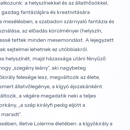
lkozunk: a helyszínekkel és az állathősökkel,
azdag fantáziájára és kreativitására
 mesélésben; a szabadon szárnyaló fantázia és
sználása, az előadás körülményei (helyszín,
gessé tettek minden mesemondást. A lejegyzett
 sejtelmei lehetnek ez utóbbiakról.
s helyszínét, majd házassága utáni fényűző
hogy „szegény leány”, aki nagybeteg
irály felesége lesz, megváltozik az élete,
ismert állatvőlegénye, a kígyó éjszakánként
 változik, a végére megadatik neki a teljes
kány, „a szép királyfi pedig eljött a
 maradt”.
ében, illetve Lolerme életében: a kígyókirály a