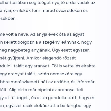
elhárításában segítséget nyújtó erdei vadak az
ányai, emlékük fennmarad évezredeken és
esékben.
me volt a neve. Az anyja évek óta az ágyat
 kellett dolgoznia a szegény leánynak, hogy
eg nagybeteg anyjának. Úgy esett egyszer,
sét gyűjteni. Amikor elegendő rőzsét
lni, talált egy aranyat. Föl is vette, és elrakta
gy aranyat talált, aztán nemsokára egy
ebbre merészkedett hát az erdőbe, és jóformán
t. Alig bírta már cipelni az arannyal teli
hogy ott üldögélt, és azon gondolkodott, hogy mi
n, egyszer csak előkúszott a barlangból egy