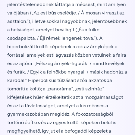
jelentéktelenebbnek láttatja a mécsest, mint amilyen
valójában („Az est bús cselédje. / Álmosan virraszt az
asztalon.”), illetve sokkal nagyobbnak, jelentősebbnek
a helyiséget, amelyet bevilágít („És a fülke
csodapalota. / Éji rémek lengenek tova.”). A
hiperbolizált költői képeknek azok az árnyképek a
forrásai, amelyek esti ágyazás közben vetülnek a falra
és az ajtóra: „Félszeg árnyék-figurák, / mind kevélyek
és furák. / Egyik a felhőkbe nyargal, / másik hadonáz a
karddal.” Hiperbolikus túlzásait szóalakzatokba
tömöríti a költő; a „panoráma”, „esti színház”
kifejezések hűen érzékeltetik azt a mozgalmasságot
és azt a távlatosságot, amelyet a kis mécses a
gyermekszobában megidéz. A fokozatosságból
történő építkezés az egyes költői képeken belül is
megfigyelhető, így jut el a befogadói képzelet a