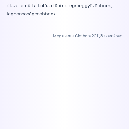
átszellemült alkotása tűnik a legmeggyőzőbbnek,
legbensőségesebbnek.
Megjelent a Cimbora 2011/8 számában