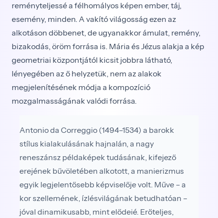
reményteljessé a félhomályos képen ember, táj,
esemény, minden. A vakító világosság ezen az
alkotáson döbbenet, de ugyanakkor ámulat, remény,
bizakodás, öröm forrása is. Mária és Jézus alakja a kép
geometriai központjától kicsit jobbra látható,
lényegében az ő helyzetük, nem az alakok
megjelenítésének módja a kompozíció
mozgalmasságának valódi forrása.
Antonio da Correggio (1494–1534) a barokk
stílus kialakulásának hajnalán, a nagy
reneszánsz példaképek tudásának, kifejező
erejének bűvöletében alkotott, a manierizmus
egyik legjelentősebb képviselője volt. Műve – a
kor szellemének, ízlésvilágának betudhatóan –
jóval dinamikusabb, mint elődeié. Erőteljes,