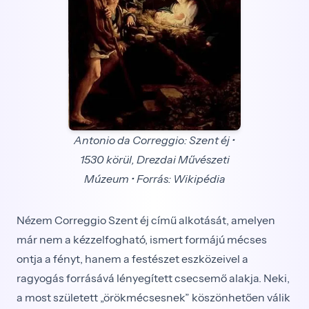
Antonio da Correggio: Szent éj •
1530 körül, Drezdai Művészeti
Múzeum • Forrás: Wikipédia
Nézem Correggio Szent éj című alkotását, amelyen
már nem a kézzelfogható, ismert formájú mécses
ontja a fényt, hanem a festészet eszközeivel a
ragyogás forrásává lényegített csecsemő alakja. Neki,
a most született „örökmécsesnek” köszönhetően válik