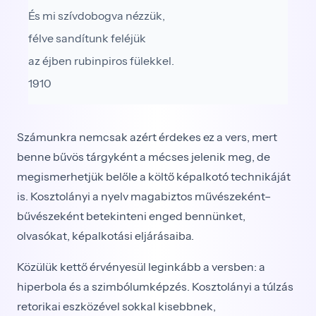
És mi szívdobogva nézzük,
félve sandítunk feléjük
az éjben rubinpiros fülekkel.
1910
Számunkra nemcsak azért érdekes ez a vers, mert
benne bűvös tárgyként a mécses jelenik meg, de
megismerhetjük belőle a költő képalkotó technikáját
is.
Kosztolányi a nyelv magabiztos művészeként–
bűvészeként betekinteni enged bennünket,
olvasókat, képalkotási eljárásaiba.
Közülük kettő érvényesül leginkább a versben: a
hiperbola és a szimbólumképzés. Kosztolányi a túlzás
retorikai eszközével sokkal kisebbnek,