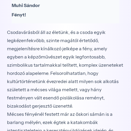
Muhi Sándor
Fényt!
Csodavárásból áll az életünk, és a csoda egyik
legkézenfekvőbb, szinte magától értetődő,
megjelenítésre kínálkozó jelképe a fény, amely
egyben a képzőművészet egyik legfontosabb,
szimbolikus tartalmakkal telített, komplex üzeneteket
hordozó alapeleme. Felsorolhatatlan, hogy
kultúrtörténetünk évezredei alatt milyen sok alkotás
született a mécses világa mellett, vagy hány
festményen vált esendő pislákolása reményt,
bizakodást gerjesztő üzenetté.
Mécses fényénél festett már az őskori sámán is a
barlang mélyén, ezek égtek a katakombák
istentiszteletein a keresztényüldözések idején, és