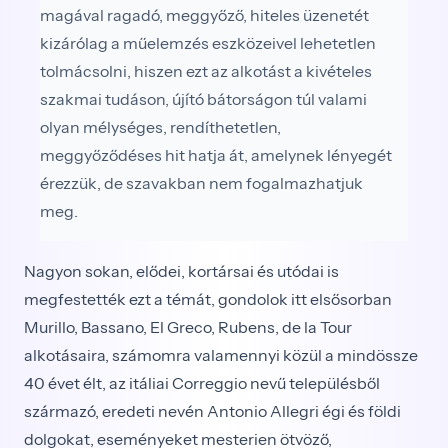
magával ragadó, meggyőző, hiteles üzenetét
kizárólag a műelemzés eszközeivel lehetetlen
tolmácsolni, hiszen ezt az alkotást a kivételes
szakmai tudáson, újító bátorságon túl valami
olyan mélységes, rendíthetetlen,
meggyőződéses hit hatja át, amelynek lényegét
érezzük, de szavakban nem fogalmazhatjuk
meg.
Nagyon sokan, elődei, kortársai és utódai is
megfestették ezt a témát, gondolok itt elsősorban
Murillo, Bassano, El Greco, Rubens, de la Tour
alkotásaira, számomra valamennyi közül a mindössze
40 évet élt, az itáliai Correggio nevű településből
származó, eredeti nevén Antonio Allegri égi és földi
dolgokat, eseményeket mesterien ötvöző,