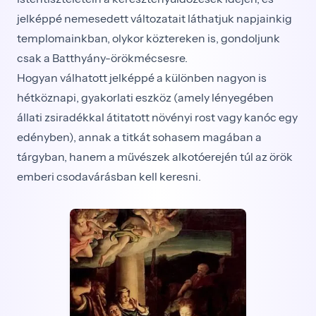
jelképpé nemesedett változatait láthatjuk napjainkig
templomainkban, olykor köztereken is, gondoljunk
csak a Batthyány-örökmécsesre.
Hogyan válhatott jelképpé a különben nagyon is
hétköznapi, gyakorlati eszköz (amely lényegében
állati zsiradékkal átitatott növényi rost vagy kanóc egy
edényben), annak a titkát sohasem magában a
tárgyban, hanem a művészek alkotóerején túl az örök
emberi csodavárásban kell keresni.