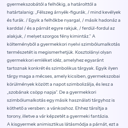
gyermekszobától a felhőkig, a határolttól a
határtalanig: „Félszeg árnyék-figurák, / mind kevélyek
és furák. / Egyik a felhőkbe nyargal, / másik hadonáz a
karddal / és a párnát egyre rakjuk, / ferdül-fordul az
alakjuk, / melyet szorgos fény kimintáz.” A
költeményből a gyermekkori nyelvi szimbólumalkotás
természetét is megismerhetjük. Kosztolányi olyan
gyermekkori emléket idéz, amelyhez egyaránt
tartoznak konkrét és szimbolikus tárgyak. Egyik ilyen
tárgy maga a mécses, amely kicsiben, gyermekszobai
körülmények között a napot szimbolizálja, és lesz a
„szobának csöpp napja”. De a gyermekkori
szimbólumalkotás egy másik használati tárgyhoz is
köthető a versben: a vánkoshoz. Ehhez társítja a
torony, illetve a vár képzetét a gyermeki fantázia.
A kisgyermek animisztikus látásmódja a párnát, ezt a