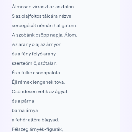
Álmosan virraszt az asztalon.
S az olajfoltos tálcára nézve
sercegését némán hallgatom.
A szobánk csöpp napja. Álom.
Az arany olaj az árnyon
és a fény folyó arany,
szerteömlő, szótalan.
És a fülke csodapalota.
Éji rémek lengenek tova.
Csöndesen vetik az ágyat
és a párna
barna árnya
a fehér ajtóra bágyad.
Félszeg árnyék-figurák,