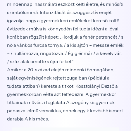
mindennapi használati eszközt kelti életre, és minősíti
szimbólummá. Intenzitását és szuggesztív erejét
igazolja, hogy a gyermekkori emlékeket kereső költő
évtizedek múlva is könnyedén fel tudja idézni a jóval
korábban rögzült képet: „Hordjuk a fehér petrencét / s
nő a vánkos furcsa tornya, / a kis ajtón – messze emlék
– / hullámozva, ringatózva. / Égig ér már / a kevély vár:
/ száz alak omol le s újra felkel.”
Amikor a 20. század elején mindenki önmagában,
saját egyéniségének rejtett zugaiban (például a
tudatalattiban) kereste a titkot, Kosztolányi Dezső a
gyermekkorban vélte azt felfedezni. A gyermekkor
titkainak művészi foglalata A szegény kisgyermek
panaszai című versciklus, ennek egyik kevésbé ismert
darabja A kis mécs.