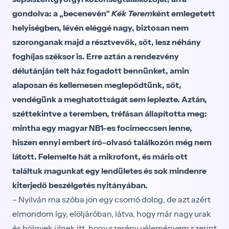
gondolva: a „becenevén”
Kék Terem
ként emlegetett
helyiségben, lévén eléggé nagy, bizto­san nem
szoronganak majd a résztvevők, sőt, lesz néhány
foghíjas széksor is. Erre aztán a ren­dezvény
délutánján telt ház fogadott bennünket, amin
alaposan és kellemesen meglepődtünk, sőt,
vendégünk a meghatottságát sem leplezte. Aztán,
széttekintve a teremben, tréfásan állapította meg:
mintha egy magyar NB1-es focimeccsen lenne,
hiszen ennyi embert író-olvasó találkozón még nem
látott. Felemelte hát a mikrofont, és máris ott
találtuk magunkat egy lendületes és sok mindenre
kiter­jedő beszélgetés nyitányában.
– Nyilván ma szóba jön egy csomó dolog, de azt azért
elmondom így, elöljáróban, látva, hogy már nagy urak
és hölgyek ülnek itt, hogy szerény vélemé­nyem szerint