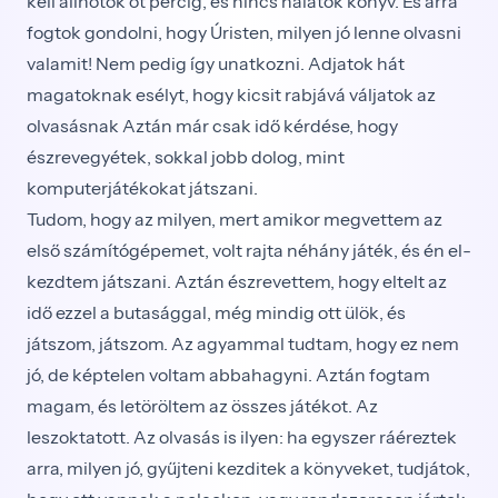
kell állnotok öt percig, és nincs nálatok könyv. És arra
fogtok gondolni, hogy Úristen, milyen jó lenne ol­vasni
valamit! Nem pedig így unatkozni. Adjatok hát
magatoknak esélyt, hogy kicsit rabjává váljatok az
olva­sásnak Aztán már csak idő kérdése, hogy
észrevegyétek, sokkal jobb dolog, mint
komputerjátékokat játsza­ni.
Tudom, hogy az milyen, mert amikor megvettem az
első számítógépemet, volt rajta néhány játék, és én el­
kezdtem játszani. Aztán észrevettem, hogy eltelt az
idő ezzel a butasággal, még mindig ott ülök, és
játszom, ját­szom. Az agyammal tudtam, hogy ez nem
jó, de képte­len voltam abbahagyni. Aztán fogtam
magam, és letö­röltem az összes játékot. Az
leszoktatott. Az olvasás is ilyen: ha egyszer ráéreztek
arra, milyen jó, gyűjteni kezditek a könyveket, tudjátok,