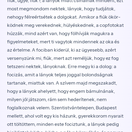
fiúk, ugye, fiúk?, a lányok miatt csinálnak mindent, ezt
most megmondom nektek, lányok, hogy tudjátok,
nehogy félreértsétek a dolgokat. Amikor a fiúk ökör­
ködnek meg verekednek, hülyéskednek, a copfotokat
húzzák, mind azért van, hogy fölhívják magukra a
figyelmeteket, mert ti vagytok mindennek az oka és
az értelme. A fociban kiderül, ki az ügyesebb, azért
versenyzünk mi, fiúk, mert azt reméljük, hogy ez fog
tetszeni nektek, lányoknak. Erre megy ki a dolog: a
focizás, amit a lányok teljes joggal bolondságnak
tartanak, miattuk van. A szívem majd megszakadt,
hogy a lányok ahelyett, hogy engem bá­mulnának,
milyen jól játszom, rám sem hederítenek, nem
foglalkoznak velem. Szentistvántelepen, Buda­pest
mellett, ahol volt egy kis házunk, gyerekkorom nyarait
ott töltöttem, minden este fociztunk, a lányok pedig