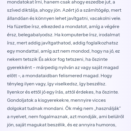
mon­datokat írni, hanem csak ahogy eszedbe jut, a
szíved diktálja, ahogy jön. Azért jó a számítógép, mert
állan­dóan és könnyen lehet javítgatni, vacakolni vele.
Ha füzetbe írsz, elkezded a mondatot, amíg a végére
érsz, belegabalyodsz. Ha komputerbe írsz, irodalmat
írsz, mert addig javítgathatod, addig foglalkozhatsz
egy mondattal, amíg azt nem mondod, hogy na jó, ez
nekem tetszik És akkor fog tetszeni, ha őszinte
gyerek­ként – márpedig nyilván az vagy saját magad
előtt –, a mondataidban felismered magad. Hogy
tényleg ilyen vagy, így viselkedsz, így beszélsz.
Ilyenkor és ettől jó egy írás, attól érdekes, ha őszinte.
Gondoljatok a kis­gyerekekre, mennyire vicces
dolgokat tudnak monda­ni. Ők még nem „használják”
a nyelvet, nem fogal­maznak, azt mondják, ami belülről
jön, saját magukat beszélik, és ez annyira humoros,