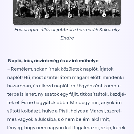
Focicsapat: álló sor jobbról a harmadik Kukorelly
Endre
Napló, írás, őszinteség és az író műhelye
– Remélem, sokan írnak közületek naplót. Írjatok
naplót! Hű, most szinte látom magam előtt, mindenki
hazarohan, és elkezd naplót írni! Egyébként kompu­
terbe is lehet, nyissatok egy fájlt, titkosítsátok, kezdjé­
tek el. És ne hagyjátok abba. Mindegy, mit, anyukám
sütött kolbászt, hülye a Pisti, helyes a Marcsi, szerel­
mes vagyok a Julcsiba, s ő nem belém, akármit,
lényeg, hogy nem nagyon kell fogalmazni, szép, kerek