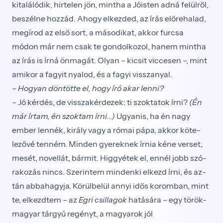
kitalálódik, hirtelen jön, mintha a Jóisten adná felülről,
beszélne hozzád. Ahogy elkezded, az írás előrehalad,
megírod az első sort, a másodikat, ak­kor furcsa
módon már nem csak te gondolkozol, ha­nem mintha
az írás is írná önmagát. Olyan – kicsit viccesen –, mint
amikor a fagyit nyalod, és a fagyi visszanyal.
– Hogyan döntötte el, hogy író akar lenni?
– Jó kérdés, de visszakérdezek: ti szoktatok írni?
(Én
már írtam, én szoktam írni...)
Ugyanis, ha én nagy
ember lennék, király vagy a római pápa, akkor köte­
lezővé tenném. Minden gyereknek írnia kéne verset,
mesét, novellát, bármit. Higgyétek el, ennél jobb szó­
rakozás nincs. Szerintem mindenki elkezd írni, és az­
tán abbahagyja. Körülbelül annyi idős koromban, mint
te, elkezdtem – az
Egri csillagok
hatására – egy török-
magyar tárgyú regényt, a magyarok jól