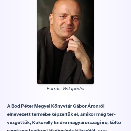
Forrás: Wikipédia
A Bod Péter Megyei Könyvtár Gábor Áronról
elnevezett termébe képzeltük el, amikor még ter­
vezgettük, Kukorelly Endre magyarországi író, költő
sepsiszentgyörgyi közönségtalálkozóját, arra