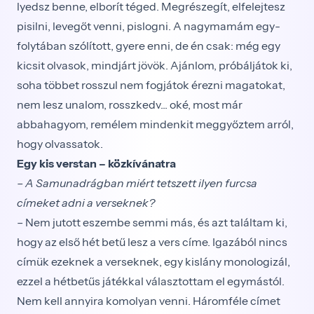
lyedsz benne, elborít téged. Megrészegít, elfelejtesz
pisilni, levegőt venni, pislogni. A nagymamám egy­
folytában szólított, gyere enni, de én csak: még egy
kicsit olvasok, mindjárt jövök. Ajánlom, próbáljátok ki,
soha többet rosszul nem fogjátok érezni magato­kat,
nem lesz unalom, rosszkedv... oké, most már
abbahagyom, remélem mindenkit meggyőztem arról,
hogy olvassatok.
Egy kis verstan – közkívánatra
– A Samunadrágban miért tetszett ilyen furcsa
címeket adni a verseknek?
– Nem jutott eszembe semmi más, és azt találtam ki,
hogy az első hét betű lesz a vers címe. Igazából nincs
címük ezeknek a verseknek, egy kislány monologizál,
ezzel a hétbetűs játékkal választottam el egy­mástól.
Nem kell annyira komolyan venni. Háromféle címet