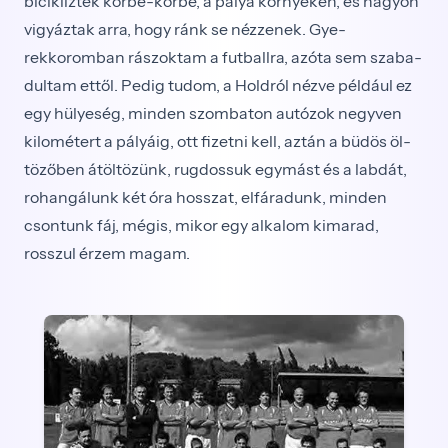
bicikliztek körbe-körbe, a pálya környékén, és nagyon
vigyáztak arra, hogy ránk se nézzenek. Gye­
rekkoromban rászoktam a futballra, azóta sem szaba­
dultam ettől. Pedig tudom, a Holdról nézve például ez
egy hülyeség, minden szombaton autózok negyven
kilométert a pályáig, ott fizetni kell, aztán a büdös öl­
tözőben átöltözünk, rugdossuk egymást és a labdát,
rohangálunk két óra hosszat, elfáradunk, minden
csontunk fáj, mégis, mikor egy alkalom kimarad,
rosszul érzem magam.