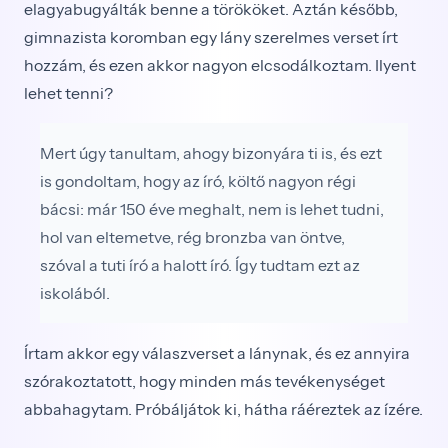
elagyabugyálták benne a törököket. Aztán később,
gimna­zista koromban egy lány szerelmes verset írt
hozzám, és ezen akkor nagyon elcsodálkoztam. Ilyent
lehet tenni?
Mert úgy tanultam, ahogy bizonyára ti is, és ezt
is gondoltam, hogy az író, költő nagyon régi
bácsi: már 150 éve meghalt, nem is lehet tudni,
hol van elte­metve, rég bronzba van öntve,
szóval a tuti író a ha­lott író. Így tudtam ezt az
iskolából.
Írtam akkor egy válaszverset a lánynak, és ez annyira
szórakoztatott, hogy minden más tevékenységet
abbahagytam. Pró­báljátok ki, hátha ráéreztek az ízére.