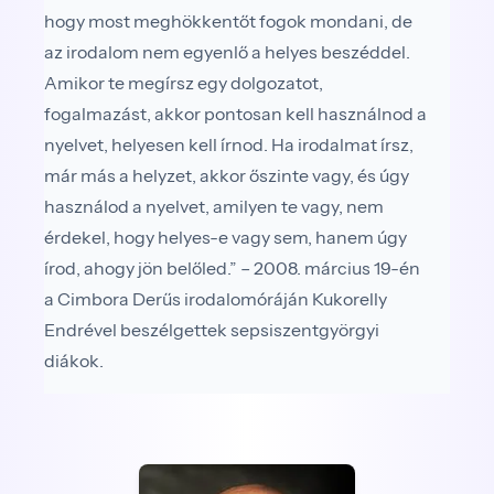
hogy most meghökkentőt fogok mondani, de
az iro­dalom nem egyenlő a helyes beszéddel.
Amikor te megírsz egy dolgozatot,
fogalmazást, akkor pontosan kell használnod a
nyelvet, helyesen kell írnod. Ha iro­dalmat írsz,
már más a helyzet, akkor őszinte vagy, és úgy
használod a nyelvet, amilyen te vagy, nem
érde­kel, hogy helyes-e vagy sem, hanem úgy
írod, ahogy jön belőled.” – 2008. március 19-én
a Cimbora Derűs irodalomóráján Kukorelly
Endrével beszélgettek sepsiszentgyörgyi
diákok.