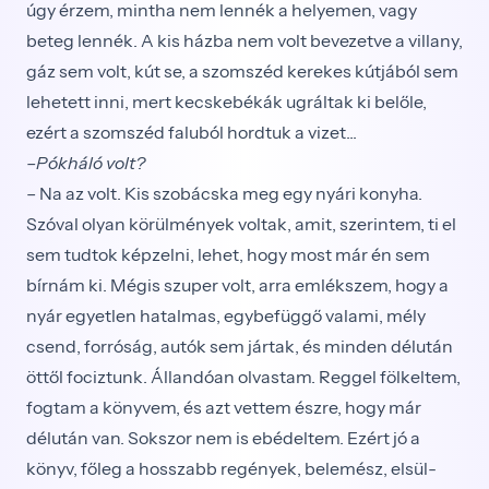
úgy érzem, mintha nem lennék a helyemen, vagy
beteg lennék. A kis házba nem volt bevezetve a villany,
gáz sem volt, kút se, a szomszéd kerekes kútjából sem
lehetett inni, mert kecskebékák ugráltak ki belőle,
ezért a szomszéd faluból hordtuk a vizet...
–Pókháló volt?
– Na az volt. Kis szobácska meg egy nyári konyha.
Szóval olyan körülmények voltak, amit, szerintem, ti el
sem tudtok képzelni, lehet, hogy most már én sem
bírnám ki. Mégis szuper volt, arra emlékszem, hogy a
nyár egyetlen hatalmas, egybefüggő valami, mély
csend, forróság, autók sem jártak, és minden délután
öttől fociztunk. Állandóan olvastam. Reggel fölkel­tem,
fogtam a könyvem, és azt vettem észre, hogy már
délután van. Sokszor nem is ebédeltem. Ezért jó a
könyv, főleg a hosszabb regények, belemész, elsül­