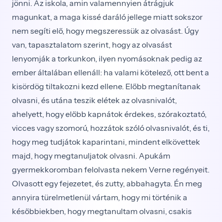
jönni. Az iskola, amin valamennyien átrágjuk
magunkat, a maga kissé dará­ló jellege miatt sokszor
nem segíti elő, hogy megsze­ressük az olvasást. Úgy
van, tapasztalatom szerint, hogy az olvasást
lenyomják a torkunkon, ilyen nyo­másoknak pedig az
ember általában ellenáll: ha vala­mi kötelező, ott bent a
kisördög tiltakozni kezd ellene. Előbb megtanítanak
olvasni, és utána teszik elétek az olvasnivalót,
ahelyett, hogy előbb kapnátok érdekes, szórakoztató,
vicces vagy szomorú, hozzátok szóló ol­vasnivalót, és ti,
hogy meg tudjátok kaparintani, min­dent elkövettek
majd, hogy megtanuljatok olvasni. Apukám
gyermekkoromban felolvasta nekem Verne regényeit.
Olvasott egy fejezetet, és zutty, abbahagyta. Én meg
annyira türelmetlenül vártam, hogy mi törté­nik a
későbbiekben, hogy megtanultam olvasni, csak­is