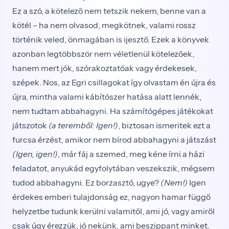
Ez a szó, a kötelező nem tetszik nekem, benne van a
kötél – ha nem olvasod, megkötnek, valami rossz
történik veled, önmagában is ijesztő. Ezek a könyvek
azonban legtöbbször nem véletlenül kötelezőek,
hanem mert jók, szórakoztatóak vagy érdekesek,
szépek. Nos, az Egri csillagokat így olvastam én újra és
újra, mintha valami kábítószer hatása alatt lennék,
nem tudtam abbahagyni. Ha számítógépes játékokat
játszotok
(a te­remből: Igen!)
, biztosan ismeritek ezt a
furcsa érzést, amikor nem bírod abbahagyni a játszást
(Igen, igen!)
, már fáj a szemed, meg kéne írni a házi
feladatot, anyu­kád egyfolytában veszekszik, mégsem
tudod abbahagy­ni. Ez borzasztó, ugye?
(Nem!)
Igen
érdekes emberi tu­lajdonság ez, nagyon hamar függő
helyzetbe tudunk kerülni valamitől, ami jó, vagy amiről
csak úgy érez­zük, jó nekünk, ami beszippant minket.