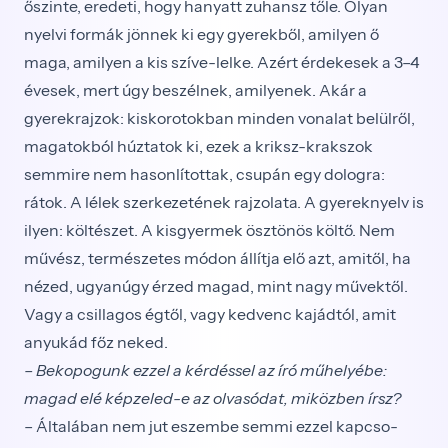
őszinte, eredeti, hogy hanyatt zuhansz tőle. Olyan
nyelvi formák jönnek ki egy gyerekből, amilyen ő
maga, amilyen a kis szíve-lelke. Azért érdekesek a 3–4
évesek, mert úgy beszél­nek, amilyenek. Akár a
gyerekrajzok: kiskorotokban minden vonalat belülről,
magatokból húztatok ki, ezek a kriksz-krakszok
semmire nem hasonlítottak, csupán egy dologra:
rátok. A lélek szerkezetének raj­zolata. A gyereknyelv is
ilyen: költészet. A kisgyermek ösztönös költő. Nem
művész, természetes módon ál­lítja elő azt, amitől, ha
nézed, ugyanúgy érzed magad, mint nagy művektől.
Vagy a csillagos égtől, vagy ked­venc kajádtól, amit
anyukád főz neked.
– Bekopogunk ezzel a kérdéssel az író műhelyébe:
magad elé képzeled-e az olvasódat, miközben írsz?
– Általában nem jut eszembe semmi ezzel kapcso­