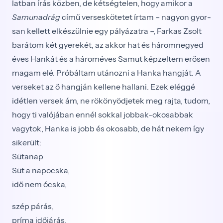
latban írás közben, de kétségtelen, hogy amikor a
Samunadrág
című verseskötetet írtam – nagyon gyor­
san kellett elkészülnie egy pályázatra –, Farkas Zsolt
barátom két gyerekét, az akkor hat és háromnegyed
éves Hankát és a hároméves Samut képzeltem erősen
magam elé. Próbáltam utánozni a Hanka hangját. A
verseket az ő hangján kellene hallani. Ezek eléggé
idét­len versek ám, ne rökönyödjetek meg rajta, tudom,
hogy ti valójában ennél sokkal jobbak-okosabbak
vagytok, Hanka is jobb és okosabb, de hát nekem így
sikerült:
Sütanap
Süt a napocska,
idő nem ócska,
szép párás,
príma időjárás,