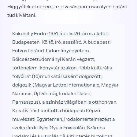
Higgyétek el nekem, az olvasás pontosan ilyen hatást
tud kiváltani.
Kukorelly Endre 1951. április 26-án született
Budapesten. Költő, író, esszéíró. A budapesti
Eötvös Loránd Tudomány­egyetem
Bölcsészettudományi Karán végzett,
történelem-­könyvtár szakon. Több kulturális
folyóirat (fő)munkatársaként dolgozott,
dolgozik (Magyar Lettre Internationale, Magyar
Narancs, Új Dunatáj, Irodalmi Jelen,
Parnasszus), a színház vilá­gában is otthon van.
Kreatív írást tanított a budapesti Képző­
művészeti Egyetemen, irodalomértelmezést a
szekszárdi Illyés Gyula Főiskolán. Számos
irodalmi és kulturális díj, kitüntetés birtokosa,