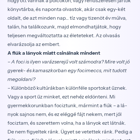
hogy ott vannak a polco­kon, vagy rendszeresen jártok
könyvtárba, és naponta olvastok, akár csak egy-két
oldalt, de azt minden nap... tíz vagy tizenöt év múlva,
talán, ha találkozunk, majd elmondhatjátok, hogy
teljesen megváltoztatta az életeteket. Az olvasás
elvarázsolja az embert.
A fiúk a lányok miatt csinálnak mindent
– A foci is ilyen varázserejű volt számodra? Mire volt jó
gyerek- és kamaszkorban egy focimeccs, mit tudott
megoldani?
– Különböző kultúrákban különféle sportokat űz­nek.
Vagy a sport űz minket, ezt nehéz eldönteni. Mi
gyermekkorunkban fociztunk, mármint a fiúk – a lá­
nyok sajnos nem, és ez eléggé fájt nekem, mert jól
fociztam, és szerettem volna, ha a lányok ezt látnák.
De nem figyeltek ránk. Ügyet se vetettek ránk. Pedig a