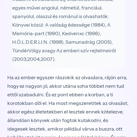
egyes művei angolul, németül, franciául,
spanyolul, olaszul és románul is olvashatók.
Könyvei közül: A valóság édessége (1984), A
Memória-part (1990), Kedvenxc (1996),
H.Ö.L.D.E.R.LI.N. (1998), Samunadrág (2005),
TündérVölgy avagy Az emberi szív rejtelmeiről
(2003,2004,2007).
Ha az ember egyszer rászokik az olvasásra, rájön arra,
hogy ez nagyon jó, akkor utána soha többet nem tud
ettől szabadulni. És ez pont ebben a korban, a ti
korotokban dől el. Ha most meg­szeretitek az olvasást,
akkor egész életetekben el lesztek ennek kötelezve,
állandóan könyvek után fogtok kuta­kodni, és
idegesek lesztek, amikor például várva a busz­ra, ott