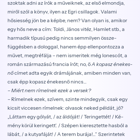
szoktak adni az írók a műveiknek, az első el­mondja,
miről szól a könyv, ilyen az Egri csillagok. Va­lami
hősiesség jön be a képbe, nem? Van olyan is, amikor
egy hős neve a cím: Toldi, János vitéz, Hamlet stb., a
harmadik típusú pedig nincs semmilyen össze­
függésben a dologgal, hanem épp ellenpontozza a
művet, megtréfálja – nem ismeritek még Ionescót, a
román származású francia írót; no, ő
A kopasz énekes­
nő
címet adta egyik drámájának, amiben minden van,
csak épp kopasz énekesnő nincs...
– Miért nem rímelnek ezek a versek?
– Rímelnek ezek, szívem, szinte mindegyik, csak egy
kicsit viccesen rímelnek: olvasok neked példát, jó?
„Láttam egy gólyát, / az áldóját! / Teringettét! / Ké­
mény körül keringett’. / Szépen kieresztette hasból a
lábát, / a kutyafáját! / A terem burája!...” Szerintetek