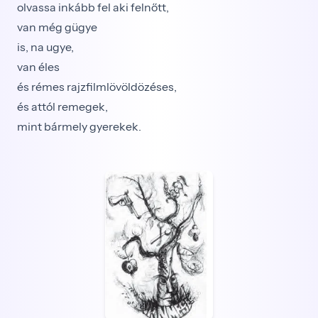
olvassa inkább fel aki felnőtt,
van még gügye
is, na ugye,
van éles
és rémes rajzfilmlövöldözéses,
és attól remegek,
mint bármely gyerekek.