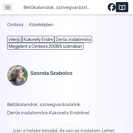
Betűkalandok, szövegvarázslatok
Cimbora
Közelképben
interjú
Kukorelly Endre
Derűs irodalomóra
Megjelent a Cimbora 2008/5 számában
Szonda Szabolcs
Betűkalandok, szövegvarázslatok
Derűs irodalomóra Kukorelly Endrével
„Van a helyes beszéd, és van az irodalom. Lehet,