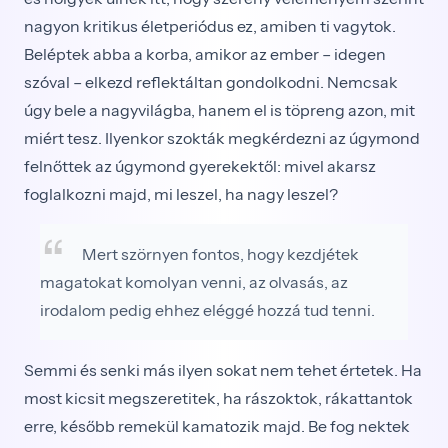
nagyon kritikus életperiódus ez, amiben ti vagytok.
Beléptek abba a korba, amikor az ember – idegen
szóval – elkezd reflektáltan gondolkodni. Nemcsak
úgy bele a nagyvilágba, hanem el is töpreng azon, mit
miért tesz. Ilyenkor szokták megkérdezni az úgymond
felnőttek az úgymond gyerekektől: mivel akarsz
foglalkozni majd, mi leszel, ha nagy leszel?
Mert szörnyen fontos, hogy kezdjétek
magatokat ko­molyan venni, az olvasás, az
irodalom pedig ehhez eléggé hozzá tud tenni.
Semmi és senki más ilyen so­kat nem tehet értetek. Ha
most kicsit megszeretitek, ha rászoktok, rákattantok
erre, később remekül ka­matozik majd. Be fog nektek