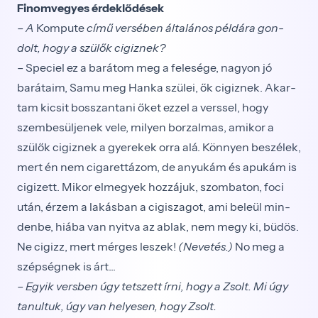
Finomvegyes érdeklődések
– A
Kompute
című versében általános példára gon­
dolt, hogy a szülők cigiznek?
– Speciel ez a barátom meg a felesége, nagyon jó
barátaim, Samu meg Hanka szülei, ők cigiznek. Akar­
tam kicsit bosszantani őket ezzel a verssel, hogy
szem­besüljenek vele, milyen borzalmas, amikor a
szülők cigiznek a gyerekek orra alá. Könnyen beszélek,
mert én nem cigarettázom, de anyukám és apukám is
cigi­zett. Mikor elmegyek hozzájuk, szombaton, foci
után, érzem a lakásban a cigiszagot, ami beleül min­
denbe, hiába van nyitva az ablak, nem megy ki, bü­dös.
Ne cigizz, mert mérges leszek!
(Nevetés.)
No meg a
szépségnek is árt...
– Egyik versben úgy tetszett írni, hogy a Zsolt. Mi úgy
tanultuk, úgy van helyesen, hogy Zsolt.