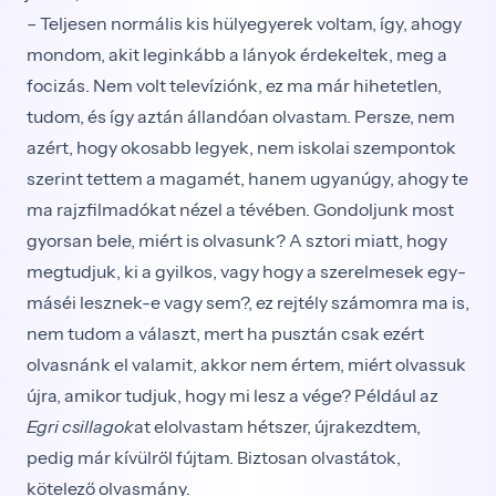
– Teljesen normális kis hülyegyerek voltam, így, ahogy
mondom, akit leginkább a lányok érdekeltek, meg a
focizás. Nem volt televíziónk, ez ma már hihetet­len,
tudom, és így aztán állandóan olvastam. Persze, nem
azért, hogy okosabb legyek, nem iskolai szempon­tok
szerint tettem a magamét, hanem ugyanúgy, ahogy te
ma rajzfilmadókat nézel a tévében. Gondoljunk most
gyorsan bele, miért is olvasunk? A sztori miatt, hogy
megtudjuk, ki a gyilkos, vagy hogy a szerelmesek egy­
máséi lesznek-e vagy sem?, ez rejtély számomra ma is,
nem tudom a választ, mert ha pusztán csak ezért
olvas­nánk el valamit, akkor nem értem, miért olvassuk
újra, amikor tudjuk, hogy mi lesz a vége? Például az
Egri csil­lagok
at elolvastam hétszer, újrakezdtem,
pedig már kívülről fújtam. Biztosan olvastátok,
kötelező olvas­mány.