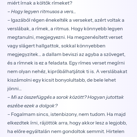
miért írnak a költők rímeket?
– Hogy legyen ritmusos a vers...
– Igazából régen énekelték a verseket, azért voltak a
verslábak, a rímek, a ritmus. Hogy könnyebb le­gyen
megtanulni, megjegyezni. Ha megzenésített verset
vagy slágert hallgattok, sokkal könnyebben
megjegyzitek... a dallam beviszi az agyba a szöveget,
és a rímnek is ez a feladata. Egy rímes verset megírni
nem olyan nehéz, kipróbálhatjátok ti is. A verslába­kat
kiszámolni egy kicsit bonyolultabb, de bele lehet
jönni...
–
Mi az összefüggés a sorok között? Hogyan jutottak
eszébe ezek a dolgok?
– Fogalmam sincs, istenbizony, nem tudom. Ha majd
elkezdtek írni, rájöttök arra, hogy akkor lesz a legjobb,
ha előre egyáltalán nem gondoltok semmit. Hirtelen