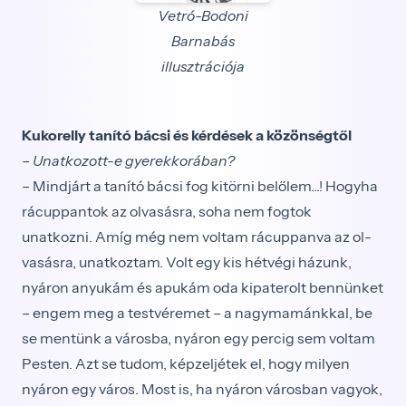
Vetró-Bodoni
Barnabás
illusztrációja
Kukorelly tanító bácsi és kérdések a közönségtől
–
Unatkozott-e gyerekkorában?
– Mindjárt a tanító bácsi fog kitörni belőlem...! Hogyha
rácuppantok az olvasásra, soha nem fogtok
unatkozni. Amíg még nem voltam rácuppanva az ol­
vasásra, unatkoztam. Volt egy kis hétvégi házunk,
nyáron anyukám és apukám oda kipaterolt bennün­ket
– engem meg a testvéremet – a nagymamánkkal, be
se mentünk a városba, nyáron egy percig sem vol­tam
Pesten. Azt se tudom, képzeljétek el, hogy milyen
nyáron egy város. Most is, ha nyáron városban va­gyok,