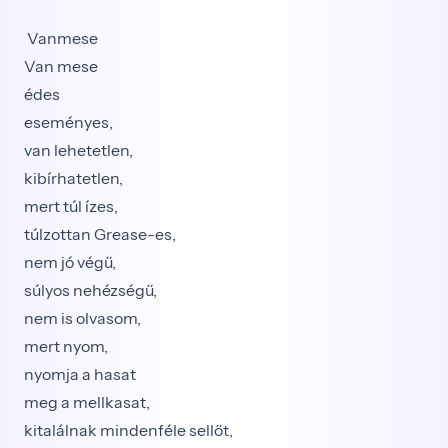
Vanmese
Van mese
édes
eseményes,
van lehetetlen,
kibírhatetlen,
mert túl ízes,
túlzottan Grease-es,
nem jó végű,
súlyos nehézségű,
nem is olvasom,
mert nyom,
nyomja a hasat
meg a mellkasat,
kitalálnak mindenféle sellőt,