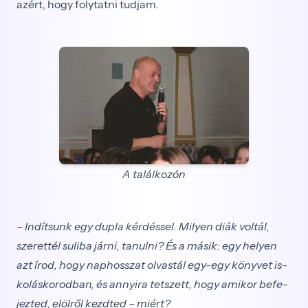
azért, hogy folytatni tudjam.
A találkozón
– Indítsunk egy dupla kérdéssel. Milyen diák voltál,
szerettél suliba járni, tanulni? És a másik: egy helyen
azt írod, hogy naphosszat olvastál egy-egy könyvet is­
koláskorodban, és annyira tetszett, hogy amikor befe­
jezted, elölről kezdted – miért?