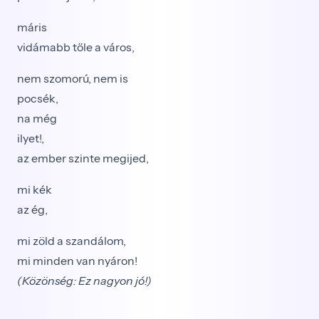
máris
vidámabb tőle a város,
nem szomorú, nem is
pocsék,
na még
ilyet!,
az ember szinte megijed,
mi kék
az ég,
mi zöld a szandálom,
mi minden van nyáron!
(Közönség: Ez nagyon jó!)