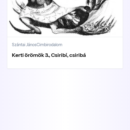
Szántai János
Cimbirodalom
Kerti örömök 3., Csiribí, csiribá