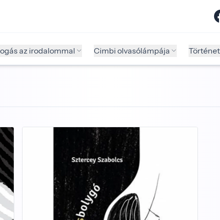
fogás az irodalommal
Cimbi olvasólámpája
Történet