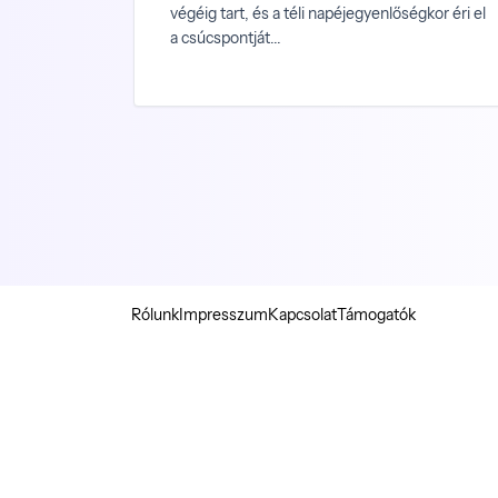
végéig tart, és a téli napéjegyenlőségkor éri el
a csúcspontját...
Rólunk
Impresszum
Kapcsolat
Támogatók