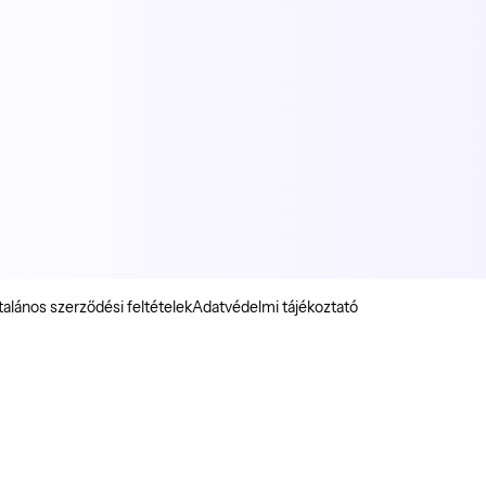
talános szerződési feltételek
Adatvédelmi tájékoztató