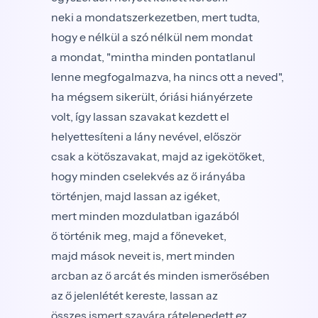
neki a mondatszerkezetben, mert tudta,
hogy e nélkül a szó nélkül nem mondat
a mondat, "mintha minden pontatlanul
lenne megfogalmazva, ha nincs ott a neved",
ha mégsem sikerült, óriási hiányérzete
volt, így lassan szavakat kezdett el
helyettesíteni a lány nevével, először
csak a kötőszavakat, majd az igekötőket,
hogy minden cselekvés az ő irányába
történjen, majd lassan az igéket,
mert minden mozdulatban igazából
ő történik meg, majd a főneveket,
majd mások neveit is, mert minden
arcban az ő arcát és minden ismerősében
az ő jelenlétét kereste, lassan az
összes ismert szavára rátelepedett ez