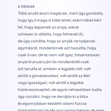
a többiek
Több anyát akart magának, mert úgy gondolta,
hogy így ő maga is több lehet, ezért nőket kért
fel, hogy legyenek az anyja, sokuk
szívesen is vállalta, hogy felneveli őt,
de úgy csinálta, hogy az anyák ne tudjanak
egymásról, mindenkinek azt hazudta, hogy
csak ő van, de ez nem volt igaz, folyamatosan
anyáról anyára járt és mindenkitől csak
azt tanulta el, amiben a legjobb volt, volt
akitől a gondoskodást, volt akitől az élet
nagy igazságait, volt akitől a legjobb
húslevesreceptet, de egyre nehezebben tudta
úgy csinálni, hogy ne derüljön ki a titka
és egyre jobban kezdett valami furcsa
bűntudatszerű érzés mocorogni benne, de nem