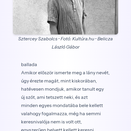
Sztercey Szabolcs • Fotó: Kultúra.hu • Belicza
László Gábor
ballada
Amikor először ismerte meg a lány nevét,
úgy érezte magát, mint kiskorában,
hatévesen mondjuk, amikor tanult egy
új szót, ami tetszett neki, és azt
minden egyes mondatába bele kellett
valahogy fogalmazza, még ha semmi
keresnivalója nem is volt ott,
egyszerűen helyett kellett keresni