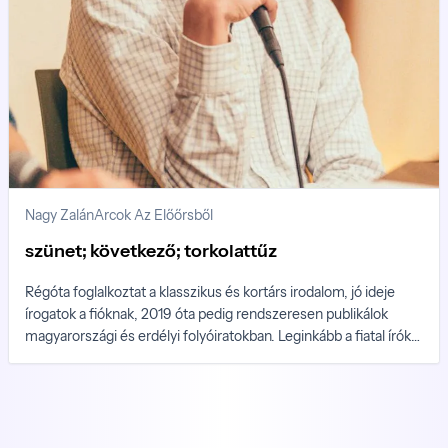
Nagy Zalán
Arcok Az Előőrsből
szünet; következő; torkolattűz
Régóta foglalkoztat a klasszikus és kortárs irodalom, jó ideje
írogatok a fióknak, 2019 óta pedig rendszeresen publikálok
magyarországi és erdélyi folyóiratokban. Leginkább a fiatal írók
és költők (Horváth Benji, Sánta Miriám, Kerber Balázs, Nemes
Z. Márió) munkái inspirálnak, de más művészeti ágazatok is
könnyen hatással tudnak lenni rám: Charlie Parker bebop-
zenéitől kezdve a vaporwave-kultúráig sok minden
megmozgat.