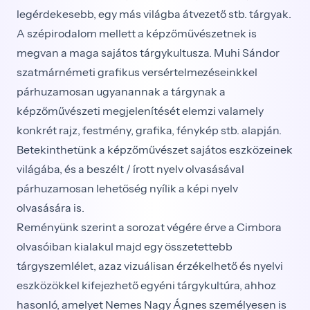
legérdekesebb, egy más világba átvezető stb. tárgyak.
A szépirodalom mellett a képzőművészetnek is
megvan a maga sajátos tárgykultusza. Muhi Sándor
szatmárnémeti grafikus versértelmezéseinkkel
párhuzamosan ugyanannak a tárgynak a
képzőművészeti megjelenítését elemzi valamely
konkrét rajz, festmény, grafika, fénykép stb. alapján.
Betekinthetünk a képzőművészet sajátos eszközeinek
világába, és a beszélt / írott nyelv olvasásával
párhuzamosan lehetőség nyílik a képi nyelv
olvasására is.
Reményünk szerint a sorozat végére érve a Cimbora
olvasóiban kialakul majd egy összetettebb
tárgyszemlélet, azaz vizuálisan érzékelhető és nyelvi
eszközökkel kifejezhető egyéni tárgykultúra, ahhoz
hasonló, amelyet Nemes Nagy Ágnes személyesen is