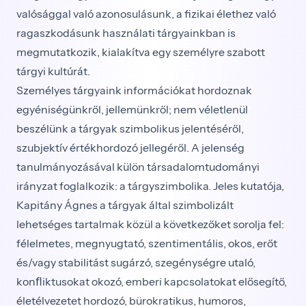
valósággal való azonosulásunk, a fizikai élethez való
ragaszkodásunk használati tárgyainkban is
megmutatkozik, kialakítva egy személyre szabott
tárgyi kultúrát.
Személyes tárgyaink információkat hordoznak
egyéniségünkről, jellemünkről; nem véletlenül
beszélünk a tárgyak szimbolikus jelentéséről,
szubjektív értékhordozó jellegéről. A jelenség
tanulmányozásával külön társadalomtudományi
irányzat foglalkozik: a tárgyszimbolika. Jeles kutatója,
Kapitány Ágnes a tárgyak által szimbolizált
lehetséges tartalmak közül a következőket sorolja fel:
félelmetes, megnyugtató, szentimentális, okos, erőt
és/vagy stabilitást sugárzó, szegénységre utaló,
konﬂiktusokat okozó, emberi kapcsolatokat elősegítő,
életélvezetet hordozó, bürokratikus, humoros,