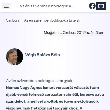
Az én szívemben boldogok a tárgyak
Cimbora
Az én szívemben boldogok a tárgyak
Megjelent a Cimbora 2011/6 számában
Végh Balázs Béla
Az én szívemben boldogok a tárgyak
Nemes Nagy Ágnes ismert verssorát választottam
újabb versértelmező sorozatom címéül, keresve azt a
szándékot, amellyel a költők és (gyermek)olvasóik
viszonyulnak hétköznapi tárgyainkhoz. A