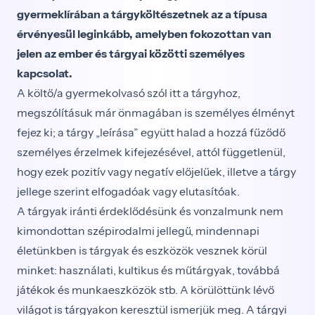
gyermeklírában a tárgyköltészetnek az a típusa
érvényesül leginkább, amelyben fokozottan van
jelen az ember és tárgyai közötti személyes
kapcsolat.
A költő/a gyermekolvasó szól itt a tárgyhoz,
megszólításuk már önmagában is személyes élményt
fejez ki; a tárgy „leírása” együtt halad a hozzá fűződő
személyes érzelmek kifejezésével, attól függetlenül,
hogy ezek pozitív vagy negatív előjelűek, illetve a tárgy
jellege szerint elfogadóak vagy elutasítóak.
A tárgyak iránti érdeklődésünk és vonzalmunk nem
kimondottan szépirodalmi jellegű, mindennapi
életünkben is tárgyak és eszközök vesznek körül
minket: használati, kultikus és műtárgyak, továbbá
játékok és munkaeszközök stb. A körülöttünk lévő
világot is tárgyakon keresztül ismerjük meg. A tárgyi