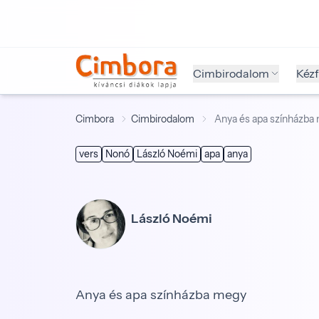
Cimbirodalom
Kéz
Cimbora
Cimbirodalom
Anya és apa színházba
vers
Nonó
László Noémi
apa
anya
László Noémi
Anya és apa színházba megy