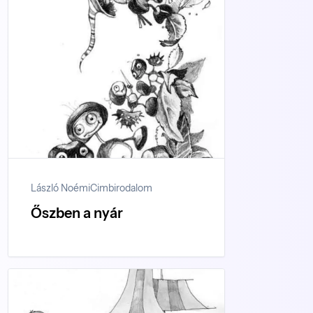
László Noémi
Cimbirodalom
Őszben a nyár