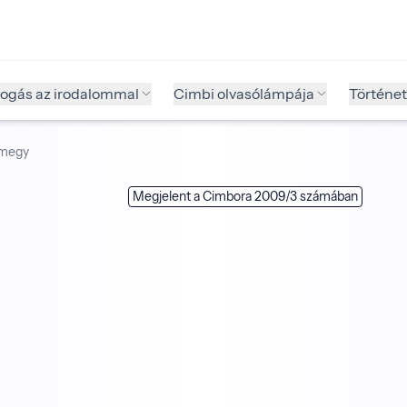
fogás az irodalommal
Cimbi olvasólámpája
Történet
 megy
Megjelent a Cimbora 2009/3 számában