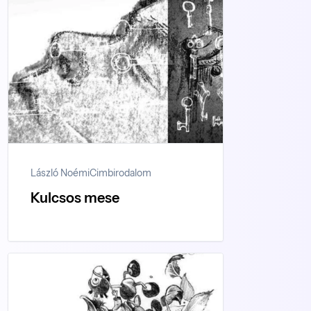
László Noémi
Cimbirodalom
Kulcsos mese