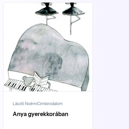
László Noémi
Cimbirodalom
Anya gyerekkorában