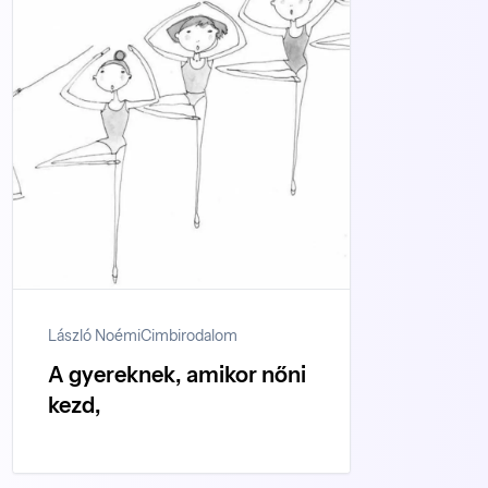
László Noémi
Cimbirodalom
A gyereknek, amikor nőni
kezd,