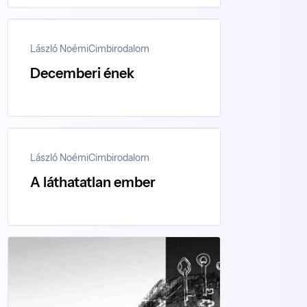
László Noémi
Cimbirodalom
Decemberi ének
László Noémi
Cimbirodalom
A láthatatlan ember