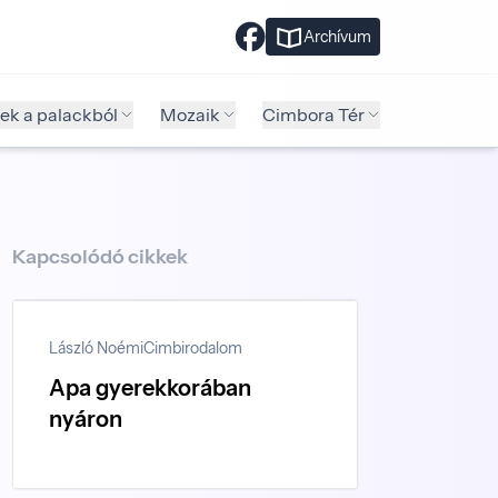
Archívum
ek a palackból
Mozaik
Cimbora Tér
Kapcsolódó cikkek
László Noémi
Cimbirodalom
Apa gyerekkorában
nyáron