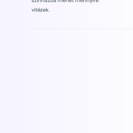
színházba menet mennyire
vitézek.