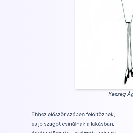
Keszeg Ágn
Ehhez először szépen felöltöznek,
és jó szagot csinálnak a lakásban,