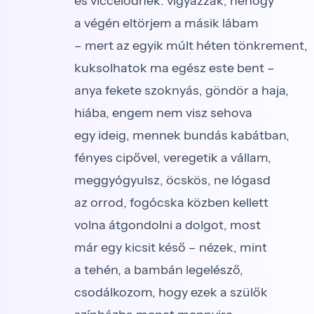
és viccelődnek: vigyázzak, nehogy
a végén eltörjem a másik lábam
– mert az egyik múlt héten tönkrement,
kuksolhatok ma egész este bent –
anya fekete szoknyás, göndör a haja,
hiába, engem nem visz sehova
egy ideig, mennek bundás kabátban,
fényes cipővel, veregetik a vállam,
meggyógyulsz, öcskös, ne lógasd
az orrod, fogócska közben kellett
volna átgondolni a dolgot, most
már egy kicsit késő – nézek, mint
a tehén, a bambán legelésző,
csodálkozom, hogy ezek a szülők