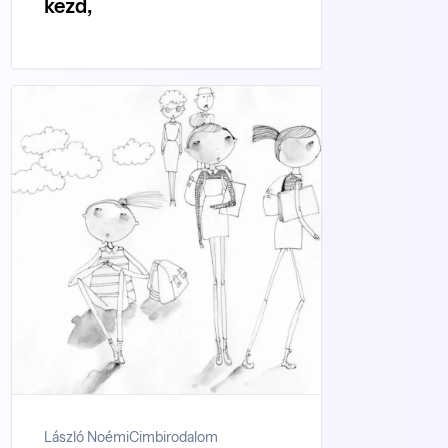
kezd,
László Noémi
Cimbirodalom