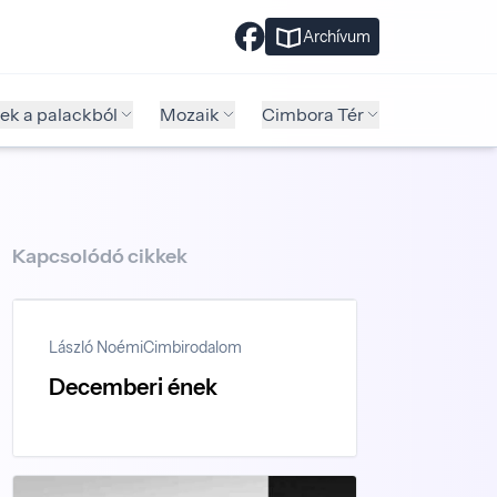
Archívum
ek a palackból
Mozaik
Cimbora Tér
Kapcsolódó cikkek
László Noémi
Cimbirodalom
Decemberi ének