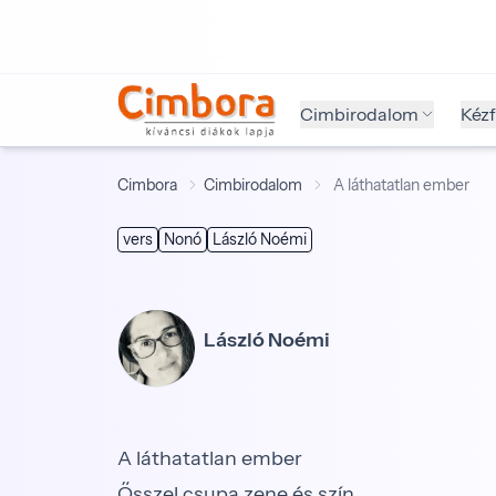
Cimbirodalom
Kéz
Cimbora
Cimbirodalom
A láthatatlan ember
vers
Nonó
László Noémi
László Noémi
A láthatatlan ember
Ősszel csupa zene és szín