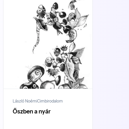
László Noémi
Cimbirodalom
Őszben a nyár