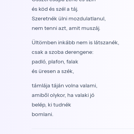
és köd és szél a táj.
Szeretnék ülni mozdulatlanul,
nem tenni azt, amit muszáj.
Ültömben inkább nem is látszanék,
csak a szoba derengene:
padló, plafon, falak
és üresen a szék,
támlája táján volna valami,
amiből olykor, ha valaki jó
belép, ki tudnék
bomlani.