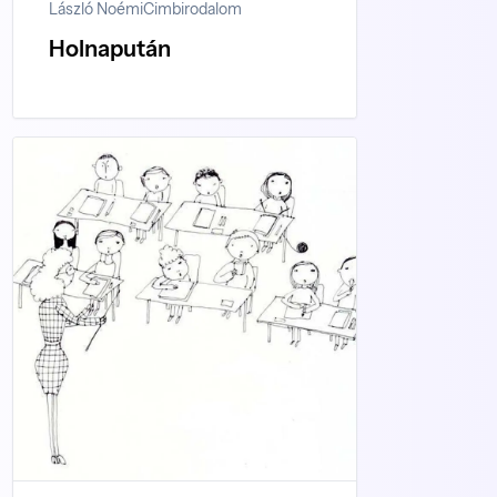
László Noémi
Cimbirodalom
Holnapután