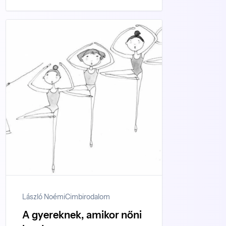
László Noémi
Cimbirodalom
A gyereknek, amikor nőni