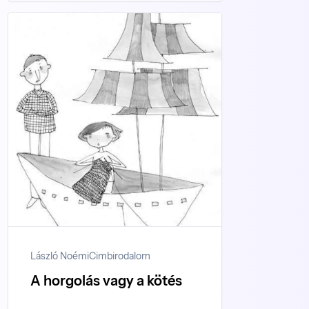
László Noémi
Cimbirodalom
A horgolás vagy a kötés