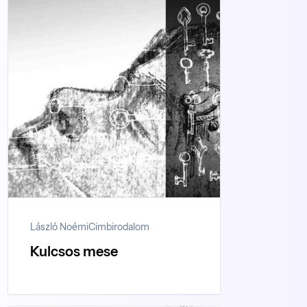
László Noémi
Cimbirodalom
Kulcsos mese