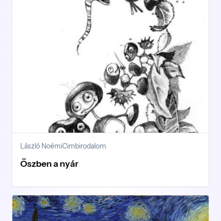
László Noémi
Cimbirodalom
Őszben a nyár