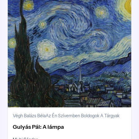
Végh Balázs Béla
Az Én Szívemben Boldogok A Tárgyak
Gulyás Pál: A lámpa