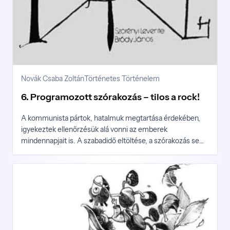
Novák Csaba Zoltán
Történetes Történelem
6. Programozott szórakozás – tilos a rock!
A kommunista pártok, hatalmuk megtartása érdekében,
igyekeztek ellenőrzésük alá vonni az emberek
mindennapjait is. A szabadidő eltöltése, a szórakozás sem
képezett kivételt ez alól. A pártvezetők még a zenei életet
is befolyásolták – Novák Csaba Zoltán Időutazás az
átkosban sorozatának hatodik része.