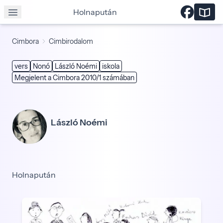
Holnapután
Cimbora
Cimbirodalom
vers
Nonó
László Noémi
iskola
Megjelent a Cimbora 2010/1 számában
László Noémi
Holnapután