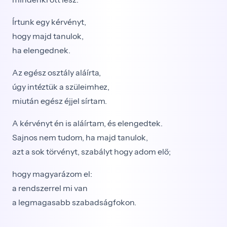
Írtunk egy kérvényt,
hogy majd tanulok,
ha elengednek.
Az egész osztály aláírta,
úgy intéztük a szüleimhez,
miután egész éjjel sírtam.
A kérvényt én is aláírtam, és elengedtek.
Sajnos nem tudom, ha majd tanulok,
azt a sok törvényt, szabályt hogy adom elő;
hogy magyarázom el:
a rendszerrel mi van
a legmagasabb szabadságfokon.