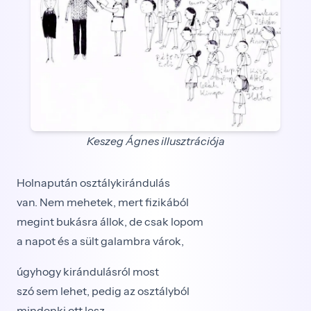
Keszeg Ágnes illusztrációja
Holnapután osztálykirándulás
van. Nem mehetek, mert fizikából
megint bukásra állok, de csak lopom
a napot és a sült galambra várok,
úgyhogy kirándulásról most
szó sem lehet, pedig az osztályból
mindenki ott lesz.