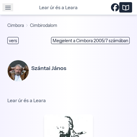
Lear úr és a Leara
Cimbora
Cimbirodalom
vers
Megjelent a Cimbora 2005/7 számában
Szántai János
Lear úr és a Leara