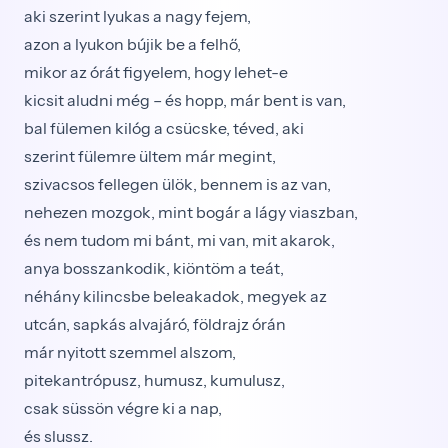
aki szerint lyukas a nagy fejem,
azon a lyukon bújik be a felhő,
mikor az órát figyelem, hogy lehet-e
kicsit aludni még – és hopp, már bent is van,
bal fülemen kilóg a csücske, téved, aki
szerint fülemre ültem már megint,
szivacsos fellegen ülök, bennem is az van,
nehezen mozgok, mint bogár a lágy viaszban,
és nem tudom mi bánt, mi van, mit akarok,
anya bosszankodik, kiöntöm a teát,
néhány kilincsbe beleakadok, megyek az
utcán, sapkás alvajáró, földrajz órán
már nyitott szemmel alszom,
pitekantrópusz, humusz, kumulusz,
csak süssön végre ki a nap,
és slussz.