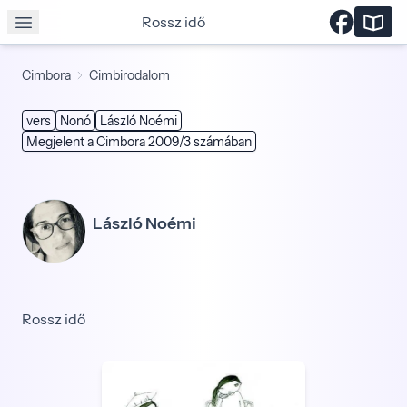
Rossz idő
Cimbora
Cimbirodalom
vers
Nonó
László Noémi
Megjelent a Cimbora 2009/3 számában
László Noémi
Rossz idő