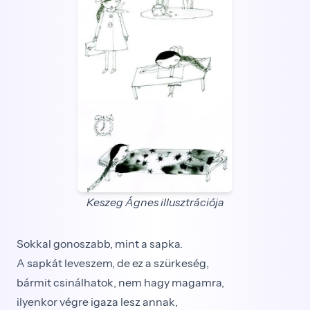
Keszeg Ágnes illusztrációja
Sokkal gonoszabb, mint a sapka.
A sapkát leveszem, de ez a szürkeség,
bármit csinálhatok, nem hagy magamra,
ilyenkor végre igaza lesz annak,