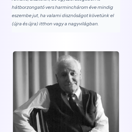
hátborzongató vers harminchárom éve mindig
eszembe jut, ha valami disznóságot követünk el
(újra és újra) itthon vagy a nagyvilágban.