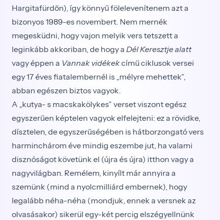
Hargitafürdőn), így könnyű fölelevenítenem azt a
bizonyos 1989-es novembert. Nem mernék
megesküdni, hogy vajon melyik vers tetszett a
leginkább akkoriban, de hogy a
Dél Keresztje alatt
vagy éppen a
Vannak vidékek
című ciklusok versei
egy 17 éves fiatalembernél is „mélyre mehettek”,
abban egészen biztos vagyok.
A „kutya- s macskakölykes” verset viszont egész
egyszerűen képtelen vagyok elfelejteni: ez a rövidke,
dísztelen, de egyszerűségében is hátborzongató vers
harminchárom éve mindig eszembe jut, ha valami
disznóságot követünk el (újra és újra) itthon vagy a
nagyvilágban. Remélem, kinyílt már annyira a
szemünk (mind a nyolcmilliárd embernek), hogy
legalább néha-néha (mondjuk, ennek a versnek az
olvasásakor) sikerül egy-két percig elszégyellnünk