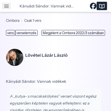
Kányádi Sándor: Vannak vidékek
Cimbora
Csak 1 vers
vers
verselemzés
Megjelent a Cimbora 2022/3 számában
Lövétei Lázár László
Kányádi Sándor: Vannak vidékek
A „kutya- s macskakölykes” verset viszont egész
egyszerűen képtelen vagyok elfelejteni: ez a
rövidke, dísztelen, de egyszerűségében is