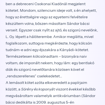
ben a debreceni Csokonai Kiadónál megjelent
kötetet. Mondom, szilencium ideje volt, s én ahelyett,
hogy az érettségire vagy az egyetemi felvételire
készültem volna, bőszen másoltam Sándor bácsi
verseit. Egyszer csak nyílt az ajtó, és szigorú nevelőnk,
L. Gy. lépett a hálóterembe. Amikor meglátta, mivel
foglalkozom, suttogva megkérdezte, hogy kölcsön
tudnám-e adni egy éjszakára a Kányádi-kötetet.
Természetesen kölcsönadtam – bizonyára naiv
voltam, de imponált nekem, hogy lám: egy bentlakó
diák és szigorú nevelőtanára közösen követ el
„rendszerellenes” cselekedetet...
A lemásolt kötet azóta elkeveredett a papírjaim
között, a
Sörény és koponyá
t viszont évekkel később
megvásároltam valamelyik antikváriumban (Sándor
bácsi dedikálta is 2009. augusztus 5-én