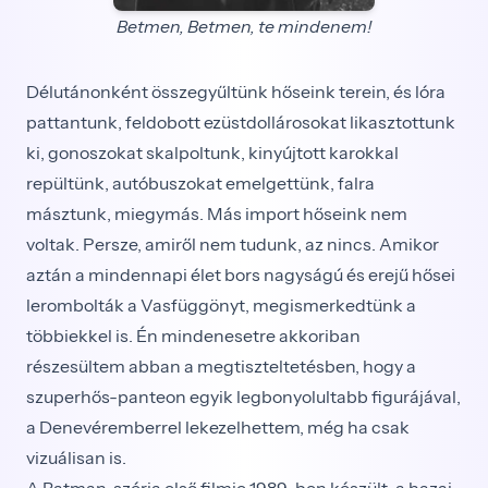
Betmen, Betmen, te mindenem!
Délutánonként összegyűltünk hőseink terein, és lóra
pattantunk, feldobott ezüstdollárosokat likasztottunk
ki, gonoszokat skalpoltunk, kinyújtott karokkal
repültünk, autóbuszokat emelgettünk, falra
másztunk, miegymás. Más import hőseink nem
voltak. Persze, amiről nem tudunk, az nincs. Amikor
aztán a mindennapi élet bors nagyságú és erejű hősei
lerombolták a Vasfüggönyt, megismerkedtünk a
többiekkel is. Én mindenesetre akkoriban
részesültem abban a megtiszteltetésben, hogy a
szuperhős-panteon egyik legbonyolultabb figurájával,
a Denevéremberrel lekezelhettem, még ha csak
vizuálisan is.
A Batman-széria első filmje 1989-ben készült, a hazai