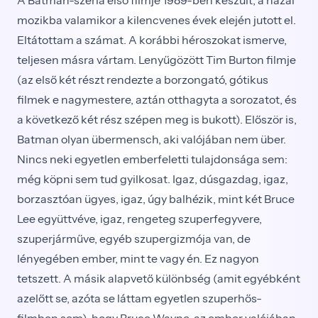
mozikba valamikor a kilencvenes évek elején jutott el.
Eltátottam a számat. A korábbi héroszokat ismerve,
teljesen másra vártam. Lenyűgözött Tim Burton filmje
(az első két részt rendezte a borzongató, gótikus
filmek e nagymestere, aztán otthagyta a sorozatot, és
a következő két rész szépen meg is bukott). Először is,
Batman olyan übermensch, aki valójában nem über.
Nincs neki egyetlen emberfeletti tulajdonsága sem:
még köpni sem tud gyilkosat. Igaz, dúsgazdag, igaz,
borzasztóan ügyes, igaz, úgy balhézik, mint két Bruce
Lee együttvéve, igaz, rengeteg szuperfegyvere,
szuperjárműve, egyéb szupergizmója van, de
lényegében ember, mint te vagy én. Ez nagyon
tetszett. A másik alapvető különbség (amit egyébként
azelőtt se, azóta se láttam egyetlen szuperhős-
filmben sem), hogy Bruce Wayne, az ember valójában