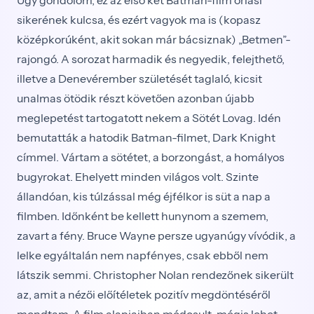
sikerének kulcsa, és ezért vagyok ma is (kopasz
középkorúként, akit sokan már bácsiznak) „Betmen”-
rajongó. A sorozat harmadik és negyedik, felejthető,
illetve a Denevérember születését taglaló, kicsit
unalmas ötödik részt követően azonban újabb
meglepetést tartogatott nekem a Sötét Lovag. Idén
bemutatták a hatodik Batman-filmet, Dark Knight
címmel. Vártam a sötétet, a borzongást, a homályos
bugyrokat. Ehelyett minden világos volt. Szinte
állandóan, kis túlzással még éjfélkor is süt a nap a
filmben. Időnként be kellett hunynom a szemem,
zavart a fény. Bruce Wayne persze ugyanúgy vívódik, a
lelke egyáltalán nem napfényes, csak ebből nem
látszik semmi. Christopher Nolan rendezőnek sikerült
az, amit a nézői előítéletek pozitív megdöntéséről
mondtam. A film alapjaiban módosult, mégis lehet