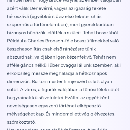
azért válik Denevérré, vagyis az igazság fekete
héroszává (egyébként ő az első fekete ruhás
szuperhős a történelemben), mert gyerekkorában
bizonyos bűnözők lelőtték a szüleit. Tehát bosszúból.
Például a Charles Bronson-féle bosszúfilmekkel való
összehasonlítás csak első ránézésre tűnik
abszurdnak, valójában igen kézenfekvő. Tehát nem
afféle gáncs nélküli überlovaggal állunk szemben, aki
erkölcsileg messze meghaladja a hétköznapok
dimenzióit. Burton mester filmje ezért is lett olyan
sötét. A város, a figurák valójában a főhősi lélek sötét
bugyrainak külső vetületei. Ezáltal az egyébként
nevetségesen egyszerű történet elképesztő
mélységeket kap. És mindemellett végig élvezetes,
szórakoztató.
Úgy gondolom, ez az első két Batman-film óriási