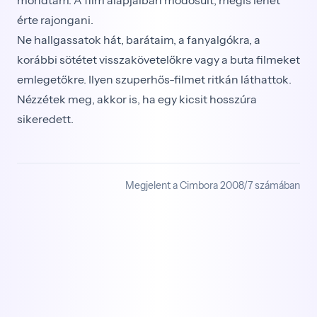
érte rajongani.
Ne hallgassatok hát, barátaim, a fanyalgókra, a
korábbi sötétet visszakövetelőkre vagy a buta filmeket
emlegetőkre. Ilyen szuperhős-filmet ritkán láthattok.
Nézzétek meg, akkor is, ha egy kicsit hosszúra
sikeredett.
Megjelent a Cimbora 2008/7 számában