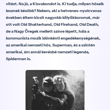
vitézt. Na jó, a Kisvakondot is. Ki tudja, milyen hőseik
lesznek később?
Nekem, aki a hetvenes-nyolcvanas
években éltem kicsit nagyobb kölyökkoromat, már
ott volt Old Shatterhand, Old Firehand, Old Death,
de a Nagy Öregek mellett színre lépett, hála a
kommunista mozik időnkénti engedékenységének,
az amerikai nemzeti hős, Superman, és a szintén
amerikai, ám annál kevésbé nemzeti legenda,
Spiderman is.