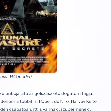
rása: Wikipédia)
t, különbejáratú angolszász ötösfogatom tagja.
deírom a többit is: Robert de Niro, Harvey Keitel,
den csapatban, itt is vannak „szupermenek".