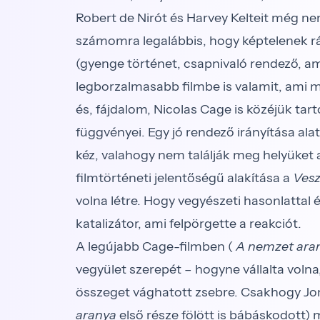
Robert de Nirót és Harvey Kelteit még ne
számomra legalábbis, hogy képtelenek rá
(gyenge történet, csapnivaló rendező, a
legborzalmasabb filmbe is valamit, ami mia
és, fájdalom, Nicolas Cage is közéjük ta
függvényei. Egy jó rendező irányítása ala
kéz, valahogy nem találják meg helyüket 
filmtörténeti jelentőségű alakítása a
Vesz
volna létre. Hogy vegyészeti hasonlattal é
katalizátor, ami felpörgette a reakciót.
A legújabb Cage-filmben (
A nemzet aran
vegyület szerepét – hogyne vállalta voln
összeget vághatott zsebre. Csak­hogy Jo
aranya
első része fölött is bábáskodott