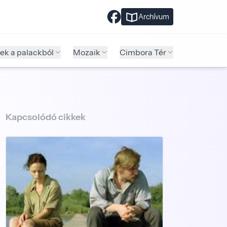
Archívum
ek a palackból
Mozaik
Cimbora Tér
Kapcsolódó cikkek