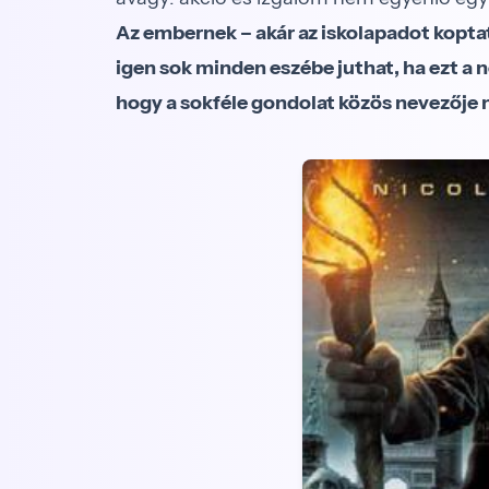
Az embernek – akár az iskolapadot kopta
igen sok minden eszébe juthat, ha ezt a n
hogy a sokféle gondolat közös nevezője na