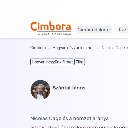
Cimbirodalom
Kéz
Cimbora
Hogyan nézzünk filmet
Nicolas Cage 
Hogyan nézzünk filmet
Film
Szántai János
Nicolas Cage és a nemzet aranya
avagy: akció és izgalom nem egyenlő eg