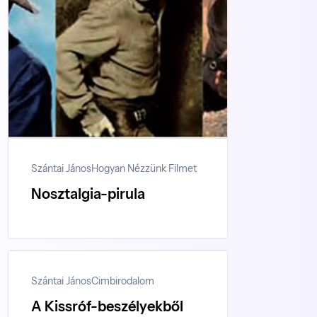
Szántai János
Hogyan Nézzünk Filmet
Nosztalgia-pirula
Szántai János
Cimbirodalom
A Kissróf-beszélyekből