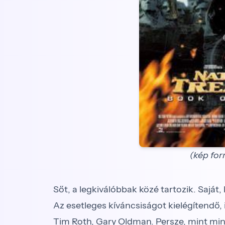
(kép for
Sőt, a legkiválóbbak közé tartozik. Sajá
Az esetleges kíváncsiságot kielégítendő, i
Tim Roth, Gary Oldman. Persze, mint min