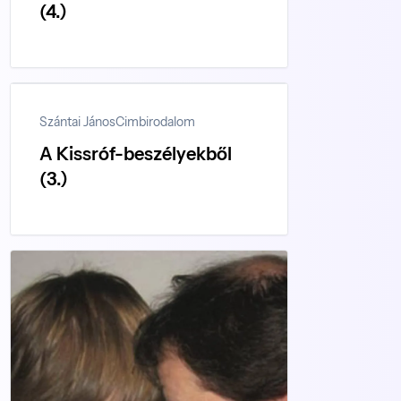
(4.)
Szántai János
Cimbirodalom
A Kissróf-beszélyekből
(3.)