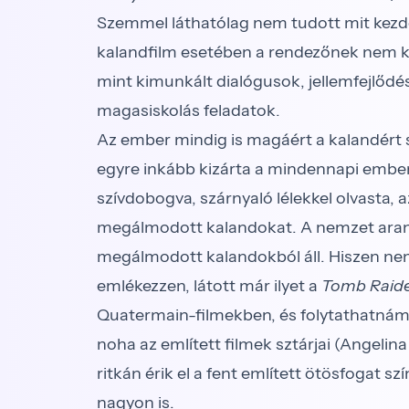
Szemmel látható­lag nem tudott mit kezden
kalandfilm esetében a rendezőnek nem kel
mint kimunkált dialógusok, jellemfejlődés
magasiskolás feladatok.
Az ember mindig is magáért a kalandért s
egyre inkább kizárta a mindennapi embert
szívdobogva, szárnyaló lélekkel olvasta,
megálmodott kalandokat. A nemzet aranya
megálmodott kalandokból áll. Hiszen nem
emlékez­zen, látott már ilyet a
Tomb Raid
Quatermain-filmekben, és folytathatnám a
noha az említett filmek sztárjai (Angelin
ritkán érik el a fent említett ötösfogat
nagyon is.