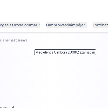
fogás az irodalommal
Cimbi olvasólámpája
Történet
és a nemzet aranya
Megjelent a Cimbora 2008/2 számában
ymással