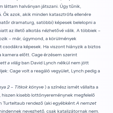
m láttam halványan játszani. Úgy tűnik,
. Ők azok, akik minden katasztrófa ellenére
matőr dramaturg, satöbbi) képesek belelopni a
tt az illető alkotás nézhetővé válik. A többiek –
rtozik – már, úgymond, a körülmények
tt csodákra képesek. Ha viszont hiányzik a biztos
a kamera előtt. Cage érzésem szerint
ett a világ
ban David Lynch nélkül nem jött
ljek: Cage volt a reagáló vegyület, Lynch pedig a
ya 2 – Tit­kok könyve
) a színész ismét vállalta a
a, hiszen kisebb lottónyere­ménynek megfelelő
n Turteltaub rendező (aki egyébként
A nemzet
) mindennek nevezhető, csak katalizátornak nem.