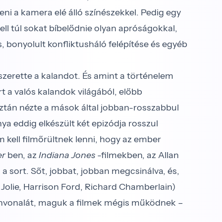
i a kamera elé álló színé­szekkel. Pedig egy
l túl sokat bíbelődnie olyan apróságokkal,
, bonyolult konf­liktusháló felépítése és egyéb
zerette a kalandot. És amint a történelem
 a valós kalandok világából, előbb
 aztán nézte a mások által jobban-rosszabbul
 eddig elkészült két epi­zódja rosszul
 kell filmőrültnek lenni, hogy az ember
er
ben, az
Indiana Jones
-filmekben, az Allan
 sort. Sőt, jobbat, jobban megcsinálva, és,
a Jolie, Harrison Ford, Richard Chamberlain)
 színvonalát, maguk a filmek mégis működnek –