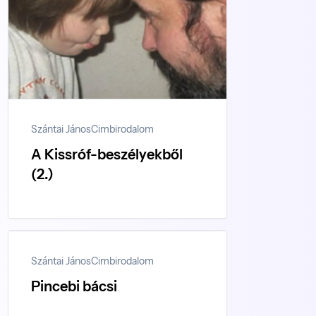
Szántai János
Cimbirodalom
A Kissróf-beszélyekből
(2.)
Szántai János
Cimbirodalom
Pincebi bácsi