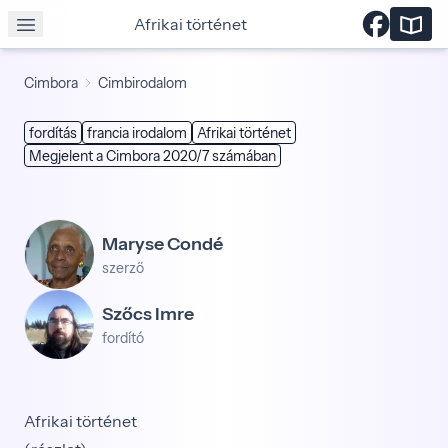
Afrikai történet
Cimbora
Cimbirodalom
fordítás
francia irodalom
Afrikai történet
Megjelent a Cimbora 2020/7 számában
Maryse Condé
szerző
Szőcs Imre
fordító
Afrikai történet