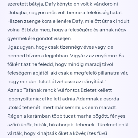
szeretett bátyja, Dafy kénytelen volt kivándorolni
Dubajba, nagyon erős volt benne a felelősségtudat.
Hiszen zsenge kora ellenére Dafy, mielőtt útnak indult
volna, őt bízta meg, hogy a feleségére és annak négy
gyermekére gondot viseljen.
„Igaz ugyan, hogy csak tizennégy éves vagy, de
benned bízom a legjobban. Vigyázz az enyéimre. És
főként azt ne feledd, hogy mindig maradj távol
feleségem apjától, aki csak a megfelelő pillanatra vár,
hogy minden fölött átvehesse az irányítást.”
Aznap Tafának rendkívül fontos üzletet kellett
lebonyolítania: el kellett adnia Adamnak a csorda
utolsó tehenét, mert már semmijük sem maradt.
Régen a karámban több tucat marha bőgött, fényes
szőrű ünők, bikák, bikaborjak, tehenek. Türelmetlenül
várták, hogy kihajtsák őket a kövér, ízes füvű