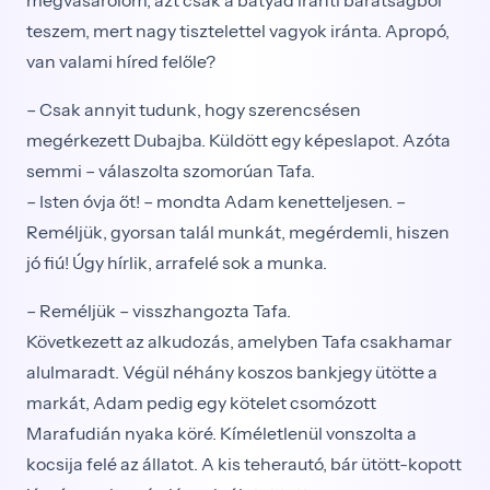
teszem, mert nagy tisztelettel vagyok iránta. Apropó,
van valami híred felőle?
– Csak annyit tudunk, hogy szerencsésen
megérkezett Dubajba. Küldött egy képeslapot. Azóta
semmi – válaszolta szomorúan Tafa.
– Isten óvja őt! – mondta Adam kenetteljesen. –
Reméljük, gyorsan talál munkát, megérdemli, hiszen
jó fiú! Úgy hírlik, arrafelé sok a munka.
– Reméljük – visszhangozta Tafa.
Következett az alkudozás, amelyben Tafa csakhamar
alulmaradt. Végül néhány koszos bankjegy ütötte a
markát, Adam pedig egy kötelet csomózott
Marafudián nyaka köré. Kíméletlenül vonszolta a
kocsija felé az állatot. A kis teherautó, bár ütött-kopott