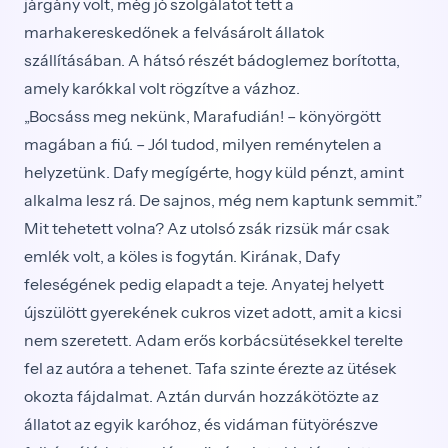
járgány volt, még jó szolgálatot tett a
marhakereskedőnek a felvásárolt állatok
szállításában. A hátsó részét bádoglemez borította,
amely karókkal volt rögzítve a vázhoz.
„Bocsáss meg nekünk, Marafudián! – könyörgött
magában a fiú. – Jól tudod, milyen reménytelen a
helyzetünk. Dafy megígérte, hogy küld pénzt, amint
alkalma lesz rá. De sajnos, még nem kaptunk semmit.”
Mit tehetett volna? Az utolsó zsák rizsük már csak
emlék volt, a köles is fogytán. Kirának, Dafy
feleségének pedig elapadt a teje. Anyatej helyett
újszülött gyerekének cukros vizet adott, amit a kicsi
nem szeretett. Adam erős korbácsütésekkel terelte
fel az autóra a tehenet. Tafa szinte érezte az ütések
okozta fájdalmat. Aztán durván hozzákötözte az
állatot az egyik karóhoz, és vidáman fütyörészve