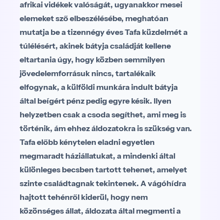
afrikai vidékek valóságát, ugyanakkor mesei
elemeket sző elbeszélésébe, meghatóan
mutatja be a tizennégy éves Tafa küzdelmét a
túlélésért, akinek bátyja családját kellene
eltartania úgy, hogy közben semmilyen
jövedelemforrásuk nincs, tartalékaik
elfogynak, a külföldi munkára indult bátyja
által beígért pénz pedig egyre késik. Ilyen
helyzetben csak a csoda segíthet, ami meg is
történik, ám ehhez áldozatokra is szükség van.
Tafa előbb kénytelen eladni egyetlen
megmaradt háziállatukat, a mindenki által
különleges becsben tartott tehenet, amelyet
szinte családtagnak tekintenek. A vágóhídra
hajtott tehénről kiderül, hogy nem
közönséges állat, áldozata által megmenti a