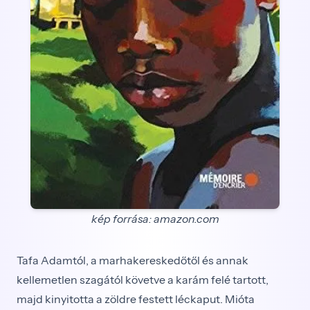
kép forrása: amazon.com
T
afa Adamtól, a marhakereskedőtől és annak
kellemetlen szagától követve a karám felé tartott,
majd kinyitotta a zöldre festett léckaput. Mióta