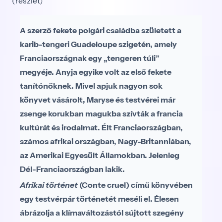
(részlet)
A szerző fekete polgári családba született a
karib-tengeri Guadeloupe szigetén, amely
Franciaországnak egy „tengeren túli”
megyéje. Anyja egyike volt az első fekete
tanítónőknek. Mivel apjuk nagyon sok
könyvet vásárolt, Maryse és testvérei már
zsenge korukban magukba szívták a francia
kultúrát és irodalmat. Élt Franciaországban,
számos afrikai országban, Nagy-Britanniában,
az Amerikai Egyesült Államokban. Jelenleg
Dél-Franciaországban lakik.
Afrikai történet
(Conte cruel) című könyvében
egy testvérpár történetét meséli el. Élesen
ábrázolja a klímaváltozástól sújtott szegény