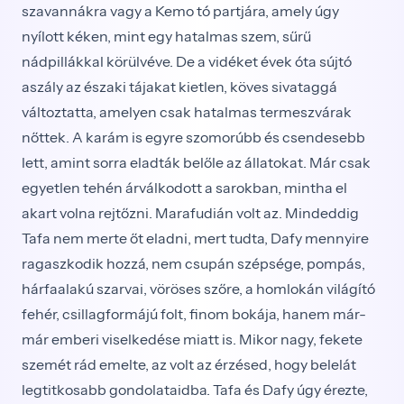
szavannákra vagy a Kemo tó partjára, amely úgy
nyílott kéken, mint egy hatalmas szem, sűrű
nádpillákkal körülvéve. De a vidéket évek óta sújtó
aszály az északi tájakat kietlen, köves sivataggá
változtatta, amelyen csak hatalmas termeszvárak
nőttek. A karám is egyre szomorúbb és csendesebb
lett, amint sorra eladták belőle az állatokat. Már csak
egyetlen tehén árválkodott a sarokban, mintha el
akart volna rejtőzni. Marafudián volt az. Mindeddig
Tafa nem merte őt eladni, mert tudta, Dafy mennyire
ragaszkodik hozzá, nem csupán szépsége, pompás,
hárfaalakú szarvai, vöröses szőre, a homlokán világító
fehér, csillagformájú folt, finom bokája, hanem már-
már emberi viselkedése miatt is. Mikor nagy, fekete
szemét rád emelte, az volt az érzésed, hogy belelát
legtitkosabb gondolataidba. Tafa és Dafy úgy érezte,