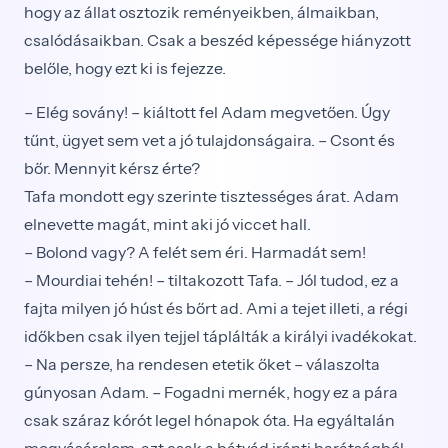
hogy az állat osztozik reményeikben, álmaikban,
csalódásaikban. Csak a beszéd képessége hiányzott
belőle, hogy ezt ki is fejezze.
– Elég sovány! – kiáltott fel Adam megvetően. Úgy
tűnt, ügyet sem vet a jó tulajdonságaira. – Csont és
bőr. Mennyit kérsz érte?
Tafa mondott egy szerinte tisztességes árat. Adam
elnevette magát, mint aki jó viccet hall.
– Bolond vagy? A felét sem éri. Harmadát sem!
– Mourdiai tehén! – tiltakozott Tafa. – Jól tudod, ez a
fajta milyen jó húst és bőrt ad. Ami a tejet illeti, a régi
időkben csak ilyen tejjel táplálták a királyi ivadékokat.
– Na persze, ha rendesen etetik őket – válaszolta
gúnyosan Adam. – Fogadni mernék, hogy ez a pára
csak száraz kórót legel hónapok óta. Ha egyáltalán
megvásárolom, azt csak a bátyád iránti barátságból