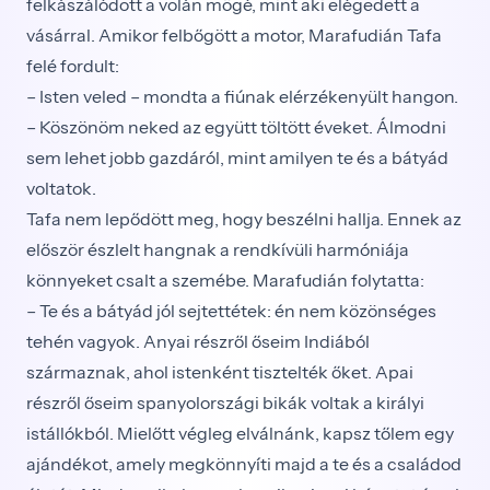
felkászálódott a volán mögé, mint aki elégedett a
vásárral. Amikor felbőgött a motor, Marafudián Tafa
felé fordult:
– Isten veled – mondta a fiúnak elérzékenyült hangon.
– Köszönöm neked az együtt töltött éveket. Álmodni
sem lehet jobb gazdáról, mint amilyen te és a bátyád
voltatok.
Tafa nem lepődött meg, hogy beszélni hallja. Ennek az
először észlelt hangnak a rendkívüli harmóniája
könnyeket csalt a szemébe. Marafudián folytatta:
– Te és a bátyád jól sejtettétek: én nem közönséges
tehén vagyok. Anyai részről őseim Indiából
származnak, ahol istenként tisztelték őket. Apai
részről őseim spanyolországi bikák voltak a királyi
istállókból. Mielőtt végleg elválnánk, kapsz tőlem egy
ajándékot, amely megkönnyíti majd a te és a családod