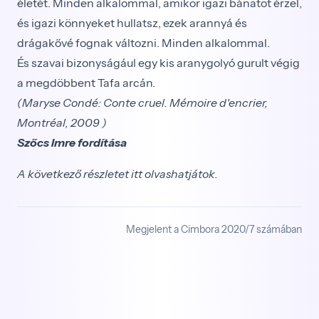
életét. Minden alkalommal, amikor igazi bánatot érzel,
és igazi könnyeket hullatsz, ezek arannyá és
drágakővé fognak változni. Minden alkalommal.
És szavai bizonyságául egy kis aranygolyó gurult végig
a megdöbbent Tafa arcán.
(Maryse Condé: Conte cruel. Mémoire d'encrier,
Montréal, 2009 )
Szőcs Imre fordítása
A következő részletet
itt
olvashatjátok.
Megjelent a Cimbora 2020/7 számában