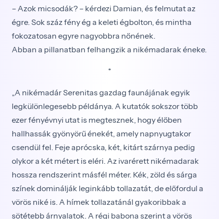
– Azok micsodák? – kérdezi Damian, és felmutat az
égre. Sok száz fény ég a keleti égbolton, és mintha
fokozatosan egyre nagyobbra nőnének.
Abban a pillanatban felhangzik a nikémadarak éneke.
*
„A nikémadár Serenitas gazdag faunájának egyik
legkülönlegesebb példánya. A kutatók sokszor több
ezer fényévnyi utat is megtesznek, hogy élőben
hallhassák gyönyörű énekét, amely napnyugtakor
csendül fel. Feje aprócska, két, kitárt szárnya pedig
olykor a két métert is eléri. Az ivarérett nikémadarak
hossza rendszerint másfél méter. Kék, zöld és sárga
színek dominálják leginkább tollazatát, de előfordul a
vörös niké is. A hímek tollazatánál gyakoribbak a
sötétebb árnyalatok. A régi babona szerint a vörös