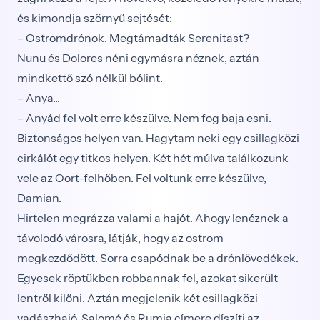
és kimondja szörnyű sejtését:
– Ostromdrónok. Megtámadták Serenitast?
Nunu és Dolores néni egymásra néznek, aztán
mindkettő szó nélkül bólint.
– Anya...
– Anyád fel volt erre készülve. Nem fog baja esni.
Biztonságos helyen van. Hagytam neki egy csillagközi
cirkálót egy titkos helyen. Két hét múlva találkozunk
vele az Oort-felhőben. Fel voltunk erre készülve,
Damian.
Hirtelen megrázza valami a hajót. Ahogy lenéznek a
távolodó városra, látják, hogy az ostrom
megkezdődött. Sorra csapódnak be a drónlövedékek.
Egyesek röptükben robbannak fel, azokat sikerült
lentről kilőni. Aztán megjelenik két csillagközi
vadászhajó. Salomé és Rumia címere díszíti az