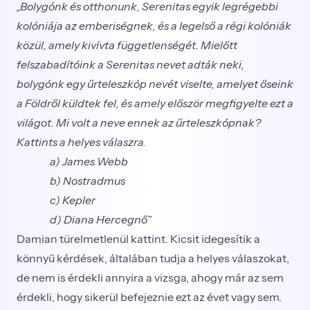
„Bolygónk és otthonunk, Serenitas egyik legrégebbi
kolóniája az emberiségnek, és a legelső a régi kolóniák
közül, amely kivívta függetlenségét. Mielőtt
felszabadítóink a Serenitas nevet adták neki,
bolygónk egy űrteleszkóp nevét viselte, amelyet őseink
a Földről küldtek fel, és amely először megfigyelte ezt a
világot. Mi volt a neve ennek az űrteleszkópnak?
Kattints a helyes válaszra.
a) James Webb
b) Nostradmus
c) Kepler
d) Diana Hercegnő”
Damian türelmetlenül kattint. Kicsit idegesítik a
könnyű kérdések, általában tudja a helyes válaszokat,
de nem is érdekli annyira a vizsga, ahogy már az sem
érdekli, hogy sikerül befejeznie ezt az évet vagy sem.