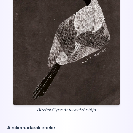
Búzási Gyopár illusztrációja
A nikémadarak éneke