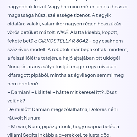
nagyobbak közül. Vagy harminc méter lehet a hossza,
magassága húsz, szélessége tizenöt. Az egyik
oldalára valaki, valamikor nagyon régen hosszúkás,
vörös betűket mázolt:
NIKÉ.
Alatta kisebb, kopott,
fekete betűk:
CIRKOSTELLAR 3042
– egy csaknem
száz éves modell. A robotok már bepakoltak mindent,
a felszállólétra tetején, a hajó ajtajában ott üldögél
Nunu, és aranyzsálya füstjét eregeti egy mívesen
kifaragott pipából, mintha az égvilágon semmi meg
nem érintené.
– Damian! – kiált fel – hát te mit keresel itt? Jössz
velünk?
De mielőtt Damian megszólalhatna, Dolores néni
ráüvölt Nunura.
– Mi van, Nunu, pipázgatunk, hogy csapna beléd a
villám! Segíts inkább a gyerekkel, te lusta dög.