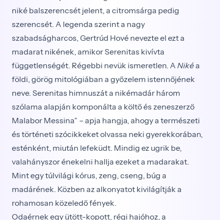
niké balszerencsét jelent, a citromsárga pedig
szerencsét. A legenda szerint a nagy
szabadságharcos, Gertrúd Hové nevezte el ezt a
madarat nikének, amikor Serenitas kivívta
függetlenségét. Régebbi nevük ismeretlen. A
Niké
a
földi, görög mitológiában a győzelem istennőjének
neve. Serenitas himnuszát a nikémadár három
szólama alapján komponálta a költő és zeneszerző
Malabor Messina” – apja hangja, ahogy a természeti
és történeti szócikkeket olvassa neki gyerekkorában,
esténként, miután lefeküdt. Mindig ez ugrik be,
valahányszor énekelni hallja ezeket a madarakat.
Mint egy túlvilági kórus, zeng, cseng, búg a
madárének. Közben az alkonyatot kivilágítják a
rohamosan közeledő fények.
Odaérnek egy ütött-kopott, régi hajóhoz, a