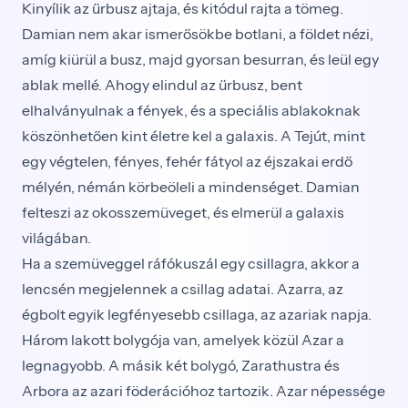
Kinyílik az űrbusz ajtaja, és kitódul rajta a tömeg.
Damian nem akar ismerősökbe botlani, a földet nézi,
amíg kiürül a busz, majd gyorsan besurran, és leül egy
ablak mellé. Ahogy elindul az űrbusz, bent
elhalványulnak a fények, és a speciális ablakoknak
köszönhetően kint életre kel a galaxis. A Tejút, mint
egy végtelen, fényes, fehér fátyol az éjszakai erdő
mélyén, némán körbeöleli a mindenséget. Damian
felteszi az okosszemüveget, és elmerül a galaxis
világában.
Ha a szemüveggel ráfókuszál egy csillagra, akkor a
lencsén megjelennek a csillag adatai. Azarra, az
égbolt egyik legfényesebb csillaga, az azariak napja.
Három lakott bolygója van, amelyek közül Azar a
legnagyobb. A másik két bolygó, Zarathustra és
Arbora az azari föderációhoz tartozik. Azar népessége