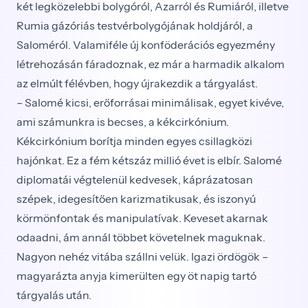
két legközelebbi bolygóról, Azarról és Rumiáról, illetve
Rumia gázóriás testvérbolygójának holdjáról, a
Saloméról. Valamiféle új konföderációs egyezmény
létrehozásán fáradoznak, ez már a harmadik alkalom
az elmúlt félévben, hogy újrakezdik a tárgyalást.
– Salomé kicsi, erőforrásai minimálisak, egyet kivéve,
ami számunkra is becses, a kékcirkónium.
Kékcirkónium borítja minden egyes csillagközi
hajónkat. Ez a fém kétszáz millió évet is elbír. Salomé
diplomatái végtelenül kedvesek, káprázatosan
szépek, idegesítően karizmatikusak, és iszonyú
körmönfontak és manipulatívak. Keveset akarnak
odaadni, ám annál többet követelnek maguknak.
Nagyon nehéz vitába szállni velük. Igazi ördögök –
magyarázta anyja kimerülten egy öt napig tartó
tárgyalás után.