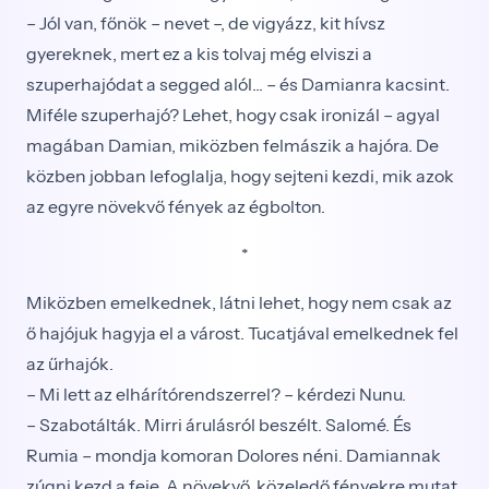
– Jól van, főnök – nevet –, de vigyázz, kit hívsz
gyereknek, mert ez a kis tolvaj még elviszi a
szuperhajódat a segged alól... – és Damianra kacsint.
Miféle szuperhajó? Lehet, hogy csak ironizál – agyal
magában Damian, miközben felmászik a hajóra. De
közben jobban lefoglalja, hogy sejteni kezdi, mik azok
az egyre növekvő fények az égbolton.
*
Miközben emelkednek, látni lehet, hogy nem csak az
ő hajójuk hagyja el a várost. Tucatjával emelkednek fel
az űrhajók.
– Mi lett az elhárítórendszerrel? – kérdezi Nunu.
– Szabotálták. Mirri árulásról beszélt. Salomé. És
Rumia – mondja komoran Dolores néni. Damiannak
zúgni kezd a feje. A növekvő, közeledő fényekre mutat,