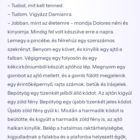
– Tudod, mit kell tenned.
– Tudom. Vigyázz Damianra.
– Jobban, mint az életemre – mondja Dolores néni és
kinyomja. Mindig fel volt készülve erre a napra.
Lemegy a pincébe, és félrehúz egy szerszámos
szekrényt. Benyom egy követ, és kinyílik egy ajtó a
falban. Végigmegy egy folyosón és egy
kékcirkóniumból készült ajtóhoz lép. Megnyom egy
gombot az ajtó mellett, és a gomb fölött megjelenik
egy érintőképernyő, rajta számok, betűk és írásjelek.
Bepötyög egy tizenkét jelből álló kódot. Az ajtón kigyúl
egy zöld fény. Bepötyög egy újabb tizenkét jeles kódot.
Újabb zöld fény gyúl ki. Miután a harmadik kódot is
beütötte, és kigyúlt a harmadik zöld fény is, az ajtó
halkan kinyílik. Belép a hatalmas raktárhelyiségbe,
kigyulladnak a falakba és a plafonba helyezett égők,