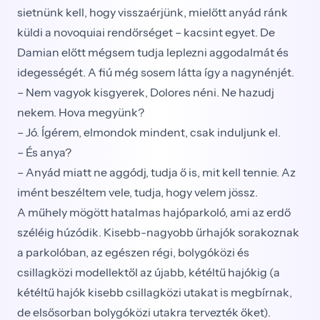
sietnünk kell, hogy visszaérjünk, mielőtt anyád ránk
küldi a novoquiai rendőrséget – kacsint egyet. De
Damian előtt mégsem tudja leplezni aggodalmát és
idegességét. A fiú még sosem látta így a nagynénjét.
– Nem vagyok kisgyerek, Dolores néni. Ne hazudj
nekem. Hova megyünk?
– Jó. Ígérem, elmondok mindent, csak induljunk el.
– És anya?
– Anyád miatt ne aggódj, tudja ő is, mit kell tennie. Az
imént beszéltem vele, tudja, hogy velem jössz.
A műhely mögött hatalmas hajóparkoló, ami az erdő
széléig húzódik. Kisebb-nagyobb űrhajók sorakoznak
a parkolóban, az egészen régi, bolygóközi és
csillagközi modellektől az újabb, kétéltű hajókig (a
kétéltű hajók kisebb csillagközi utakat is megbírnak,
de elsősorban bolygóközi utakra tervezték őket).