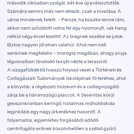
második ciklusban szolgál, két éve újraválasztották.
Számára semmi más nem létezik, csak a hivatása. A
város mindenek felett. – Persze, ha büszke lenne rám,
akkor nem szívódott volna fel egy nyomorult, vak hang
nélkül négy évvel ezelőtt. Az öregnek eszébe se jutok.
Biztos nagyon jól elvan valahol. Ahol nem kell
senkinek megfelelni – morogta magában, ahogy anyja
légvonalban távolodó taxiját nézte a teraszról.
A vizsgafülkéktől hosszú folyosó vezet a Történeti és
Csillagászati Tudományok Iskolájának fő teréhez, ahol
a könyvtár, a régészeti múzeum és a csillagvizsgáló
zárja be a háromszögű placcot. A Serenitas körül
geoszinkronban keringő, hatalmas műholdiskola
leginkább egy nagy űrkerékhez hasonlít. A
folyamatos, egyenletes forgásából adódó
centrifugális erőnek köszönhetően a szélső gyűrű