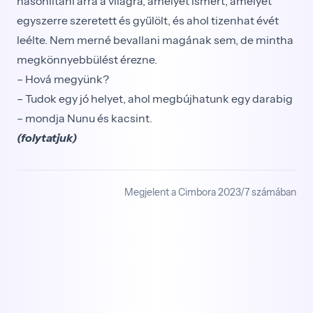
hasonlítani arra a világra, amelyet ismert, amelyet
egyszerre szeretett és gyűlölt, és ahol tizenhat évét
leélte. Nem merné bevallani magának sem, de mintha
megkönnyebbülést érezne.
– Hová megyünk?
– Tudok egy jó helyet, ahol megbújhatunk egy darabig
– mondja Nunu és kacsint.
(folytatjuk)
Megjelent a Cimbora 2023/7 számában