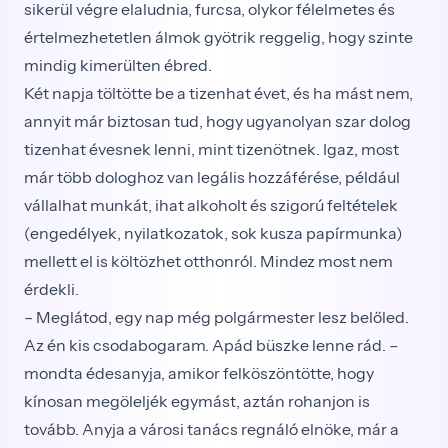
sikerül végre elaludnia, furcsa, olykor félelmetes és
értelmezhetetlen álmok gyötrik reggelig, hogy szinte
mindig kimerülten ébred.
Két napja töltötte be a tizenhat évet, és ha mást nem,
annyit már biztosan tud, hogy ugyanolyan szar dolog
tizenhat évesnek lenni, mint tizenötnek. Igaz, most
már több dologhoz van legális hozzáférése, például
vállalhat munkát, ihat alkoholt és szigorú feltételek
(engedélyek, nyilatkozatok, sok kusza papírmunka)
mellett el is költözhet otthonról. Mindez most nem
érdekli.
– Meglátod, egy nap még polgármester lesz belőled.
Az én kis csodabogaram. Apád büszke lenne rád. –
mondta édesanyja, amikor felköszöntötte, hogy
kínosan megöleljék egymást, aztán rohanjon is
tovább. Anyja a városi tanács regnáló elnöke, már a