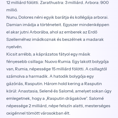
12 milliárd fölötti. Zarathustra: 3 milliárd. Arbora: 900
millió.
Nunu, Dolores néni egyik barátja és kollégája arborai.
Damian imádja a történeteit. Egyszer mindenképpen
el akar jutni Arborába, ahol az emberek az Erdő
Szelleméhez imádkoznak és beszélnek a madarak
nyelvén.
Kicsit arrébb, a káprázatos fátyol egy másik
fényesebb csillaga: Nuovo Rumia. Egy lakott bolygója
van, Rumia, népessége 15 milliárd fölötti. A csillagtól
számolva a harmadik. A hatodik bolygója egy
gázóriás, Rasputin. Három hold kering a Rasputin
körül: Anastasia, Selené és Salomé, amelyet sokan úgy
emlegetnek, hogy a „Rasputin drágaköve”. Salomé
népessége 2 milliárd, népe felszín alatti, mesterséges
oxigénnel tömött városokban élt.