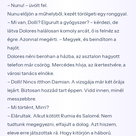
– Nunu! – üvölt fel.
Nunu előjön a műhelyből, kezét törölgeti egy ronggyal.
– Mi van, Dolli? Elgurult a gyógyszer? – kérdezi, de
látva Dolores halálosan komoly arcát, ő is felnéz az
égre. Azonnal megérti. – Megyek, és beindítom a
hajót.
Dolores néni berohan a házba, az asztalon hagyott
telefon már csörög. Mercédes hívja, az ikertestvére, a
városi tanács elnöke.
– Dolli! Nincs itthon Damian. A vizsgája már két órája
lejárt. Biztosan hozzád tart éppen. Vidd innen, minél
messzebbre.
– Mi történt, Mirri?
– Elárultak. Alkut kötött Rumia és Salomé. Nem
tudtunk megegyezni, elfajult a dolog. Azt hiszem,
eleve erre játszottak rá. Hogy kitörjön a háború.