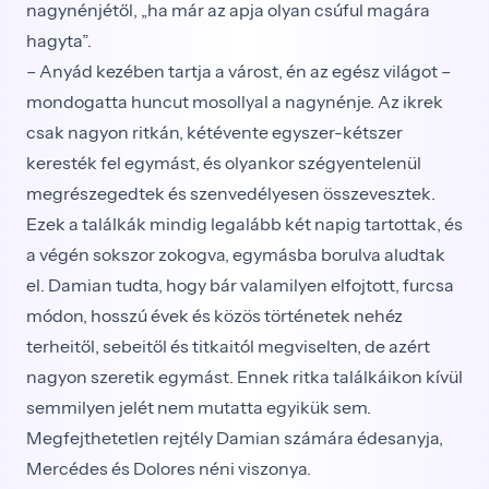
nagynénjétől, „ha már az apja olyan csúful magára
hagyta”.
– Anyád kezében tartja a várost, én az egész világot –
mondogatta huncut mosollyal a nagynénje. Az ikrek
csak nagyon ritkán, kétévente egyszer-kétszer
keresték fel egymást, és olyankor szégyentelenül
megrészegedtek és szenvedélyesen összevesztek.
Ezek a találkák mindig legalább két napig tartottak, és
a végén sokszor zokogva, egymásba borulva aludtak
el. Damian tudta, hogy bár valamilyen elfojtott, furcsa
módon, hosszú évek és közös történetek nehéz
terheitől, sebeitől és titkaitól megviselten, de azért
nagyon szeretik egymást. Ennek ritka találkáikon kívül
semmilyen jelét nem mutatta egyikük sem.
Megfejthetetlen rejtély Damian számára édesanyja,
Mercédes és Dolores néni viszonya.