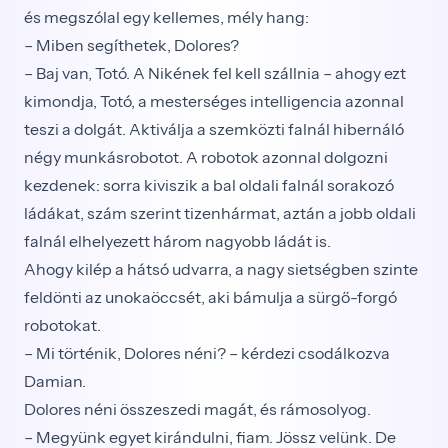
és megszólal egy kellemes, mély hang:
– Miben segíthetek, Dolores?
– Baj van, Totó. A Nikének fel kell szállnia – ahogy ezt
kimondja, Totó, a mesterséges intelligencia azonnal
teszi a dolgát. Aktiválja a szemközti falnál hibernáló
négy munkásrobotot. A robotok azonnal dolgozni
kezdenek: sorra kiviszik a bal oldali falnál sorakozó
ládákat, szám szerint tizenhármat, aztán a jobb oldali
falnál elhelyezett három nagyobb ládát is.
Ahogy kilép a hátsó udvarra, a nagy sietségben szinte
feldönti az unokaöccsét, aki bámulja a sürgő-forgó
robotokat.
– Mi történik, Dolores néni? – kérdezi csodálkozva
Damian.
Dolores néni összeszedi magát, és rámosolyog.
– Megyünk egyet kirándulni, fiam. Jössz velünk. De