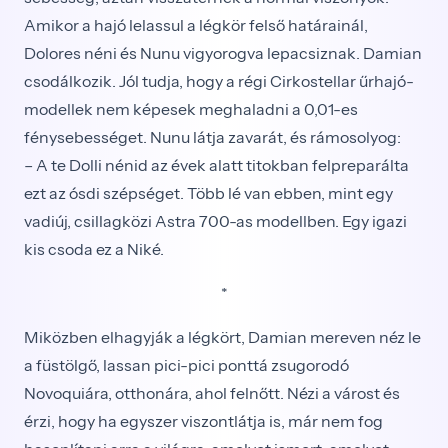
Amikor a hajó lelassul a légkör felső határainál,
Dolores néni és Nunu vigyorogva lepacsiznak. Damian
csodálkozik. Jól tudja, hogy a régi Cirkostellar űrhajó-
modellek nem képesek meghaladni a 0,01-es
fénysebességet. Nunu látja zavarát, és rámosolyog:
– A te Dolli nénid az évek alatt titokban felpreparálta
ezt az ósdi szépséget. Több lé van ebben, mint egy
vadiúj, csillagközi Astra 700-as modellben. Egy igazi
kis csoda ez a Niké.
*
Miközben elhagyják a légkört, Damian mereven néz le
a füstölgő, lassan pici-pici ponttá zsugorodó
Novoquiára, otthonára, ahol felnőtt. Nézi a várost és
érzi, hogy ha egyszer viszontlátja is, már nem fog