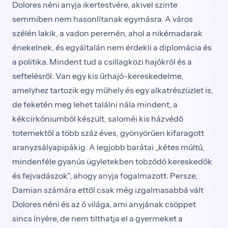
Dolores néni anyja ikertestvére, akivel szinte
semmiben nem hasonlítanak egymásra. A város
szélén lakik, a vadon peremén, ahol a nikémadarak
énekelnek, és egyáltalán nem érdekli a diplomácia és
a politika. Mindent tud a csillagközi hajókról és a
seftelésről. Van egy kis űrhajó-kereskedelme,
amelyhez tartozik egy műhely és egy alkatrészüzlet is,
de feketén meg lehet találni nála mindent, a
kékcirkóniumból készült, saloméi kis házvédő
totemektől a több száz éves, gyönyörűen kifaragott
aranyzsályapipákig. A legjobb barátai „kétes múltú,
mindenféle gyanús ügyletekben tobzódó kereskedők
és fejvadászok”, ahogy anyja fogalmazott. Persze,
Damian számára ettől csak még izgalmasabbá vált
Dolores néni és az ő világa, ami anyjának csöppet
sincs ínyére, de nem tilthatja el a gyermeket a