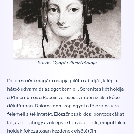
Búzási Gyopár illusztrációja
Dolores néni magára csapja pilótakabátját, kilép a
hátsó udvarra és az eget kémleli. Serenitas két holdja,
a Philemon és a Baucis vöröses színben izzik a késő
délutánban. Dolores néni köp egyet a földre, és újra
felemeli a tekintetét. Először csak kicsi pontocskákat
lát, aztán, ahogy azok egyre fényesebbek, mögöttük a
holdak fokozatosan kezdenek elsötétülni.