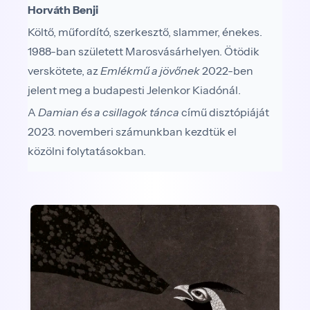
Horváth Benji
Költő, műfordító, szerkesztő, slammer, énekes.
1988-ban született Marosvásárhelyen. Ötödik
verskötete, az
Emlékmű a jövőnek
2022-ben
jelent meg a budapesti Jelenkor Kiadónál.
A
Damian és a csillagok tánca
című disztópiáját
2023. novemberi számunkban kezdtük el
közölni folytatásokban.