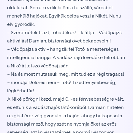
oldalukat. Sorra kezdik kilőni a felszálló, városból
menekülő hajókat. Egyikük célba veszi a Nikét. Nunu
elvigyorodik.
– Szeretnétek ti azt, rohadékok! – kiáltja – Védőpajzs-
aktiválás! Damian, biztonsági övet bekapcsolni!
– Védőpajzs aktív – hangzik fel Totó, a mesterséges
intelligencia hangja. A vadászhajó lövedéke felrobban
a Niké áttetsző védőpajzsán.
– Na és most mutassuk meg, mit tud ez a régi tragacs!
– mondja Dolores néni – Totó! Tizedfénysebesség,
légkörhatár!
A Niké pörögni kezd, majd 0,1-es fénysebességre vált,
és eltűnik a vadászhajók látóköréből. Damian hirtelen
rezgést érez végigvonulni a hajón, ahogy bekapcsol a
biztonsági mező, hogy szét ne nyomja őket az erős
sebesség, aztán visszatérnek a normál viszonyok.