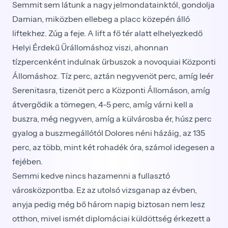
Semmit sem látunk a nagy jelmondatainktól, gondolja
Damian, miközben ellebeg a placc közepén álló
liftekhez. Zúg a feje. A lift a fő tér alatt elhelyezkedő
Helyi Érdekű Űrállomáshoz viszi, ahonnan
tízpercenként indulnak űrbuszok a novoquiai Központi
Állomáshoz. Tíz perc, aztán negyvenöt perc, amíg leér
Serenitasra, tizenöt perc a Központi Állomáson, amíg
átvergődik a tömegen, 4-5 perc, amíg várni kell a
buszra, még negyven, amíg a külvárosba ér, húsz perc
gyalog a buszmegállótól Dolores néni házáig, az 135
perc, az több, mint két rohadék óra, számol idegesen a
fejében.
Semmi kedve nincs hazamenni a fullasztó
városközpontba. Ez az utolsó vizsganap az évben,
anyja pedig még bő három napig biztosan nem lesz
otthon, mivel ismét diplomáciai küldöttség érkezett a