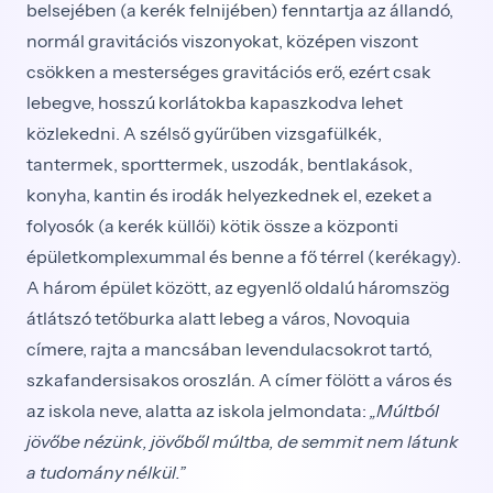
belsejében (a kerék felnijében) fenntartja az állandó,
normál gravitációs viszonyokat, középen viszont
csökken a mesterséges gravitációs erő, ezért csak
lebegve, hosszú korlátokba kapaszkodva lehet
közlekedni. A szélső gyűrűben vizsgafülkék,
tantermek, sporttermek, uszodák, bentlakások,
konyha, kantin és irodák helyezkednek el, ezeket a
folyosók (a kerék küllői) kötik össze a központi
épületkomplexummal és benne a fő térrel (kerékagy).
A három épület között, az egyenlő oldalú háromszög
átlátszó tetőburka alatt lebeg a város, Novoquia
címere, rajta a mancsában levendulacsokrot tartó,
szkafandersisakos oroszlán. A címer fölött a város és
az iskola neve, alatta az iskola jelmondata:
„Múltból
jövőbe nézünk, jövőből múltba, de semmit nem látunk
a tudomány nélkül.”