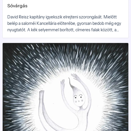
Sóvárgás
David Reisz kapitány igyekszik elrejteni szorongását. Mielőtt
belép a saloméi Kancellária előterébe, gyorsan bedob még egy
nyugtatót. A kék selyemmel borított, címeres falak között, a
díszes, kék cirkóniumból készült lépcsők tövében sokkal
kisebbnek érzi magát, mint a végtelen, üres űrben, otthonos
vadászhajóján. Sokáig nem kell várakoznia. Nyílik egy oldalsó
ajtó, és Júlia Antónia Hunyady, a hadügyek minisztere lép mellé.