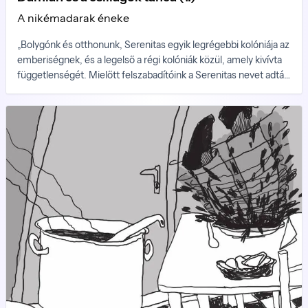
A nikémadarak éneke
„Bolygónk és otthonunk, Serenitas egyik legrégebbi kolóniája az
emberiségnek, és a legelső a régi kolóniák közül, amely kivívta
függetlenségét. Mielőtt felszabadítóink a Serenitas nevet adták
neki, bolygónk egy űrteleszkóp nevét viselte, amelyet őseink a
Földről küldtek fel, és amely először megfigyelte ezt a világot.
Mi volt a neve ennek az űrteleszkópnak? Kattints a helyes
válaszra.