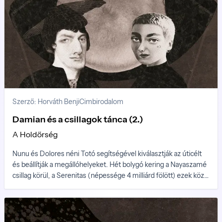
Szerző: Horváth Benji
Cimbirodalom
Damian és a csillagok tánca (2.)
A Holdőrség
Nunu és Dolores néni Totó segítségével kiválasztják az úticélt
és beállítják a megállóhelyeket. Hét bolygó kering a Nayaszamé
csillag körül, a Serenitas (népessége 4 milliárd fölött) ezek közül
a harmadik, a Nayaszamé egyetlen lakott bolygója. Az ötödik
egy gázóriás, Ina, és Ina körül három hold kering, Amon, Nora és
Hya. Mindhárom ipari és kereskedelmi központ. Ezek közül Hya
a legnagyobb (népessége 250 millió fölött)...