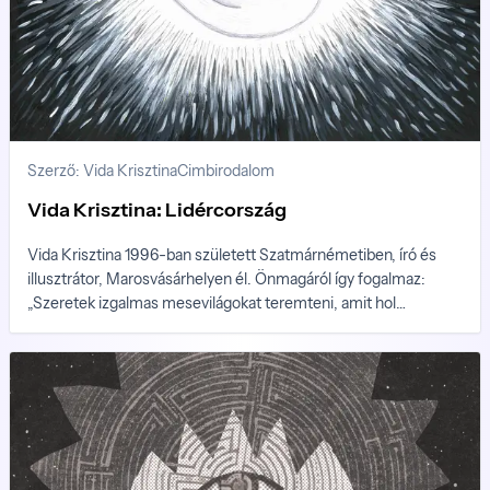
Szerző: Vida Krisztina
Cimbirodalom
Vida Krisztina: Lidércország
Vida Krisztina 1996-ban született Szatmárnémetiben, író és
illusztrátor, Marosvásárhelyen él. Önmagáról így fogalmaz:
„Szeretek izgalmas mesevilágokat teremteni, amit hol
novellákkal, hol pedig rajzokkal teszek. Ha színeket keverek
vagy történeteket szövök, még a legrosszabb napon is jobb
kedvre derülök. Akkor vagyok a legboldogabb, ha a kép és a
szöveg együtt jelenhet meg.”