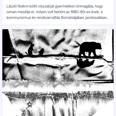
László Noémi költő visszabújt gyermekkori önmagába, hogy
onnan mesélje el, milyen volt felnőni az 1980–90-es évek, a
kommunizmus és rendszerváltás Romániájában, pontosabban
az ország egy konkrét városában: Kolozsváron. Milyen volt
különféle tanintézmények diákja lenni, kérdéseket feltenni,
kíváncsiskodni, az élet kisebb és nagyobb dolgain
morfondírozni.