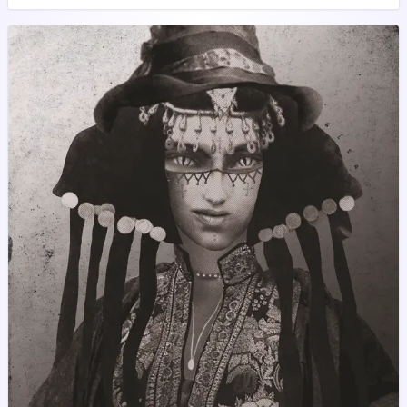
proteinkockákat vesz elő a nagy hátizsákból, és odaadja
útitársának.