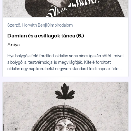
Szerző: Horváth Benji
Cimbirodalom
Damian és a csillagok tánca (6.)
Aniya
Hya bolygója felé fordított oldalán soha nincs igazán sötét, mivel
a bolygó is, testvérholdjai is megvilágítják. Kifelé fordított
oldalán egy nap körülbelül negyven standard földi napnak felel
meg (40 × 24 óra), egy éjszaka szintén. A holdfelszín alatti
városokban mesterséges világítás szabályozza a 24 órás
napciklusokat. Néhány napra egy háromszobás
vendégapartmanban helyezi el vendégeit Eduardo.