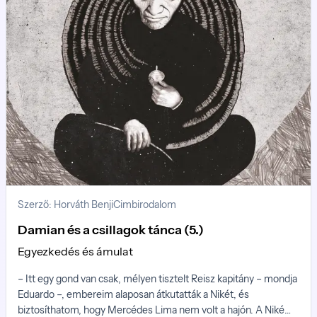
Szerző: Horváth Benji
Cimbirodalom
Damian és a csillagok tánca (5.)
Egyezkedés és ámulat
– Itt egy gond van csak, mélyen tisztelt Reisz kapitány – mondja
Eduardo –, embereim alaposan átkutatták a Nikét, és
biztosíthatom, hogy Mercédes Lima nem volt a hajón. A Niké