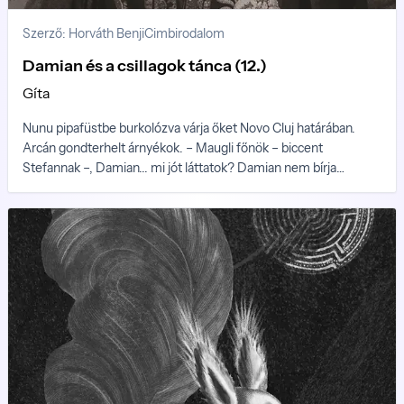
Szerző: Horváth Benji
Cimbirodalom
Damian és a csillagok tánca (12.)
Gíta
Nunu pipafüstbe burkolózva várja őket Novo Cluj határában.
Arcán gondterhelt árnyékok. – Maugli főnök – biccent
Stefannak –, Damian... mi jót láttatok? Damian nem bírja
magában tartani: – Láttuk Aru Arut, Nunu. Ott sétált el előttünk
a völgyben Aru Aru!