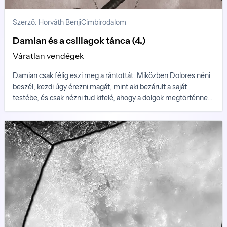
Szerző: Horváth Benji
Cimbirodalom
Damian és a csillagok tánca (4.)
Váratlan vendégek
Damian csak félig eszi meg a rántottát. Miközben Dolores néni
beszél, kezdi úgy érezni magát, mint aki bezárult a saját
testébe, és csak nézni tud kifelé, ahogy a dolgok megtörténnek
a távoli valóságban, miközben ő maga, ott belül, teste
börtönében többé semmit nem ért és érez. Amikor Dolores
néni elhallgat, sokáig nem tud megszólalni. Dolores néni fején
átvillan, hogy tölt magának egy újabb whiskyt, de meggondolja
magát...