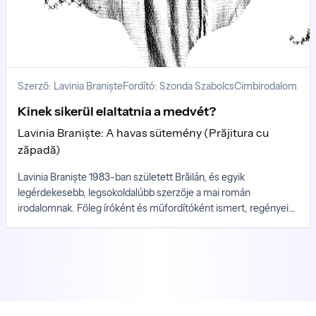
Szerző: Lavinia Braniște
Fordító: Szonda Szabolcs
Cimbirodalom
Kinek sikerül elaltatnia a medvét?
Lavinia Braniște: A havas sütemény (Prăjitura cu
zăpadă)
Lavinia Braniște 1983-ban született Brăilán, és egyik
legérdekesebb, legsokoldalúbb szerzője a mai román
irodalomnak. Főleg íróként és műfordítóként ismert, regényei
mellett tizenhárom gyermekkönyvet írt, tízkötetnyit pedig
fordított angolból szintén a legfiatalabb olvasók számára. Egyes
könyvei lengyel, német és spa￾nyol nyelven is olvashatók...