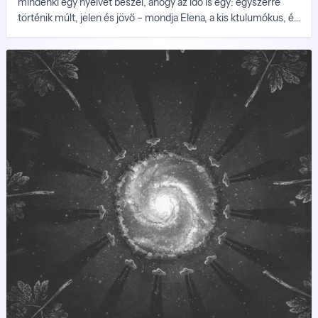
mindenki egy nyelvet beszél, ahogy az idő is egy: egyszerre
történik múlt, jelen és jövő – mondja Elena, a kis ktulumókus, és
elindul. Aniya megpróbálja felfogni, amit hallott, de
beleborzong, és inkább letesz róla. Követi Elenát.