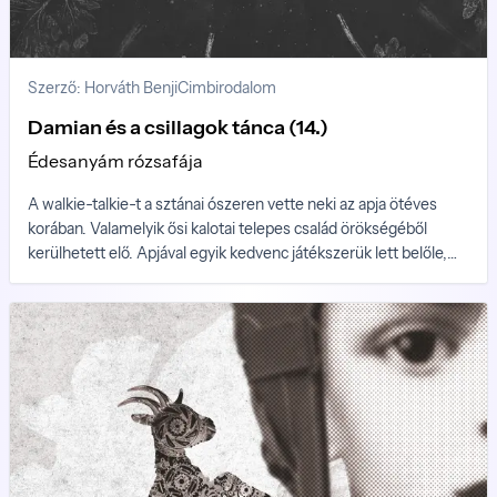
Szerző: Horváth Benji
Cimbirodalom
Damian és a csillagok tánca (14.)
Édesanyám rózsafája
A walkie-talkie-t a sztánai ószeren vette neki az apja ötéves
korában. Valamelyik ősi kalotai telepes család örökségéből
kerülhetett elő. Apjával egyik kedvenc játékszerük lett belőle,
órákat töltöttek el Kalota erdőiben, dombokon-hegyeken
kalandozva, vadakra lesve, feltérképezve mindenféle kis
barlangot, patakot, ösvényt és zugot. Mindig külön utakon
indultak el, és a walkie-talkie segítségével találtak vissza
egymáshoz...