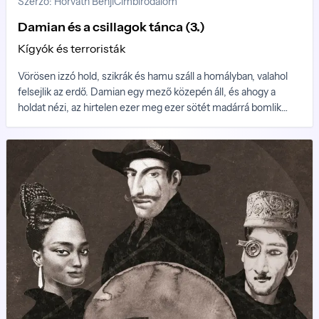
Szerző: Horváth Benji
Cimbirodalom
Damian és a csillagok tánca (3.)
Kígyók és terroristák
Vörösen izzó hold, szikrák és hamu száll a homályban, valahol
felsejlik az erdő. Damian egy mező közepén áll, és ahogy a
holdat nézi, az hirtelen ezer meg ezer sötét madárrá bomlik
szét, és szétrepülnek a madarak, éjfekete madarak, és
elborítják az eget, fülsüketítő hangon énekelnek, és ellepik
Damiant is, le kell buknia előlük a magas fűbe... aztán csend.
Erdei ösvény, aztán folyosó, egy alak megy előtte, és tudatosul
Damianban, hogy az apja az.