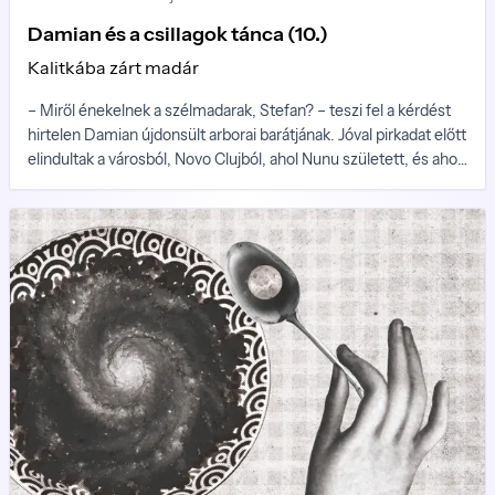
Damian és a csillagok tánca (10.)
Kalitkába zárt madár
– Miről énekelnek a szélmadarak, Stefan? – teszi fel a kérdést
hirtelen Damian újdonsült arborai barátjának. Jóval pirkadat előtt
elindultak a városból, Novo Clujból, ahol Nunu született, és ahol
jelenleg Damian is él. Novo Cluj egyike Arbora öt városának,
amelyek létezését megtűrte az Erdő Szelleme...