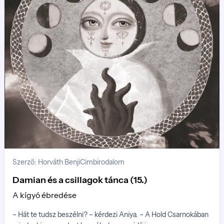
Szerző: Horváth Benji
Cimbirodalom
Damian és a csillagok tánca (15.)
A kígyó ébredése
– Hát te tudsz beszélni? – kérdezi Aniya. – A Hold Csarnokában