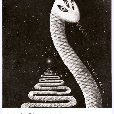
besötétedett, már haza kellett volna érnie az állatokkal. Ott
kellene lennie a csendes kis völgyben a nagyszüleinél és az
anyjánál. Vajon mit csinálnak most, mire gondolnak?