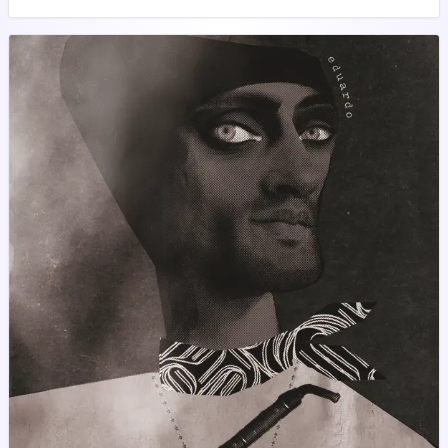
három utasa itt áll ön előtt. Ismerem őket jól, én hívtam Hyára
egy hete, hogy nekünk dolgozzanak...