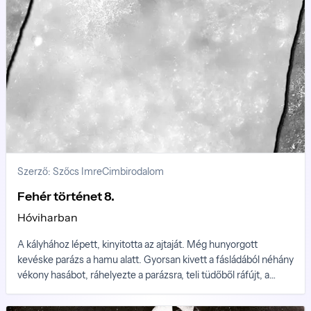
Szerző: Szőcs Imre
Cimbirodalom
Fehér történet 8.
Hóviharban
A kályhához lépett, kinyitotta az ajtaját. Még hunyorgott
kevéske parázs a hamu alatt. Gyorsan kivett a fásládából néhány
vékony hasábot, ráhelyezte a parázsra, teli tüdőből ráfújt, a
lángnyelvek szinte azonnal felágaskodtak, és mardosni kezdték
a fát. A tűz ropogása kissé megnyugtatta. Majdnem teljesen