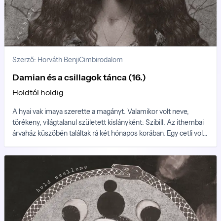
Szerző: Horváth Benji
Cimbirodalom
Damian és a csillagok tánca (16.)
Holdtól holdig
A hyai vak imaya szerette a magányt. Valamikor volt neve,
törékeny, világtalanul született kislányként: Szibill. Az ithembai
árvaház küszöbén találtak rá két hónapos korában. Egy cetli volt
alatta, rajta remegő kézzel írt mondat: Szibill, akit szeret az erdő,
és messzire lát. Egyetlen tűpontos emléke volt azelőttről:
kesernyés, de otthonos illat, kérges bőrű kéz, melegen dobogó
szív és tüdő és puhaság, ahogy egy altatódalt dúdol valami időn
és téren túli hang olyan nyelven, amelyet nem ismer.