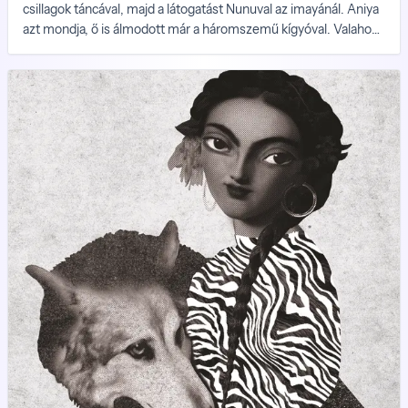
csillagok táncával, majd a látogatást Nunuval az imayánál. Aniya
azt mondja, ő is álmodott már a háromszemű kígyóval. Valahogy
úgy, hogy a kígyó szájában utazott, és ő maga volt a kígyó,
először a labirintusban, aztán kint, a csillagok között, és ahogy
egyre távolodtak a csillagok, egyre inkább csak az üres űr
maradt, és csak úszott tovább, és könnyűnek érezte magát, és
érezte, hogy otthon van.