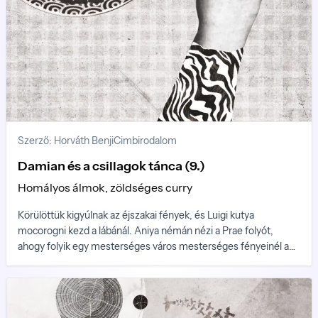
Szerző: Horváth Benji
Cimbirodalom
Damian és a csillagok tánca (9.)
Homályos álmok, zöldséges curry
Körülöttük kigyúlnak az éjszakai fények, és Luigi kutya
mocorogni kezd a lábánál. Aniya némán nézi a Prae folyót,
ahogy folyik egy mesterséges város mesterséges fényeinél a
mesterséges gravitációban, egy hold kérge alatt. Hya, a Limbó, a
feketepiacok feketepiaca, a szabad világok legszabadabbika, itt
töltötte el eddigi életét, pontosan tizennyolc évet. Fejében
összekavarodik a képzelete az emlékekkel és az álomképekkel.