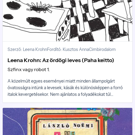
Szerző: Leena Krohn
Fordító: Kusztos Anna
Cimbirodalom
Leena Krohn: Az ördögi leves (Paha keitto)
Szfinx vagy robot 1.
A közelmúlt egyes eseményei miatt minden állampolgárt
óvatosságra intünk a levesek, kásák és különösképpen a forró
italok kevergetésekor. Nem ajánlatos a folyadékokat túl
erőteljes, egyenletes, egyirányú és hosszú ideig tartó
kavarással hűteni. A lehető legbiztonságosabb hagyni, hogy az
étel magától lehűljön. Egyes, bár kétségtelenül ritka esetekben
a kevergetés turbulenciát okozhat, ez pedig az ún. szingularitás
kialakulásához vezethet.