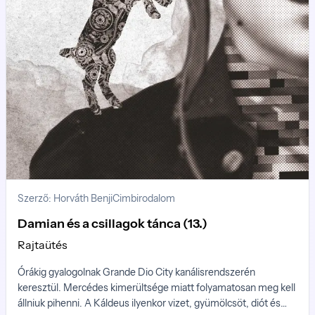
Szerző: Horváth Benji
Cimbirodalom
Damian és a csillagok tánca (13.)
Rajtaütés
Órákig gyalogolnak Grande Dio City kanálisrendszerén
keresztül. Mercédes kimerültsége miatt folyamatosan meg kell
állniuk pihenni. A Káldeus ilyenkor vizet, gyümölcsöt, diót és