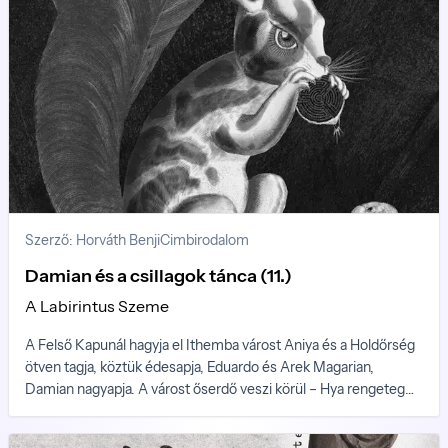
Szerző: Horváth Benji
Cimbirodalom
Damian és a csillagok tánca (11.)
A Labirintus Szeme
A Felső Kapunál hagyja el Ithemba várost Aniya és a Holdőrség
ötven tagja, köztük édesapja, Eduardo és Arek Magarian,
Damian nagyapja. A várost őserdő veszi körül – Hya rengeteg
csodái közül az egyik. Ezek az őserdők a hold felszíne (vagy,
ahogy a hyaiak mondják: a kéreg) alatt alakultak ki, de senki nem