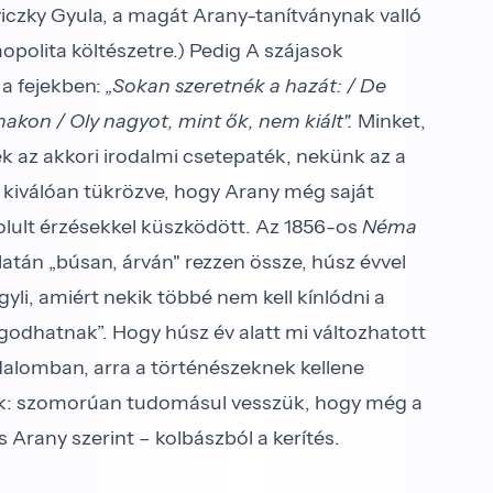
iczky Gyula, a magát Arany-tanítványnak valló
mopolita költészetre.) Pedig A szájasok
 a fejekben:
„Sokan szeretnék a hazát: / De
makon / Oly nagyot, mint ők, nem kiált".
Minket,
k az akkori irodalmi csetepaték, nekünk az a
, kiválóan tükrözve, hogy Arany még saját
lult érzésekkel küszködött. Az 1856-os
Néma
tán „búsan, árván" rezzen össze, húsz évvel
yli, amiért nekik többé nem kell kínlódni a
odhatnak”. Hogy húsz év alatt mi változhatott
alomban, arra a történészeknek kellene
ünk: szomorúan tudomásul vesszük, hogy még a
 Arany szerint – kolbászból a kerítés.