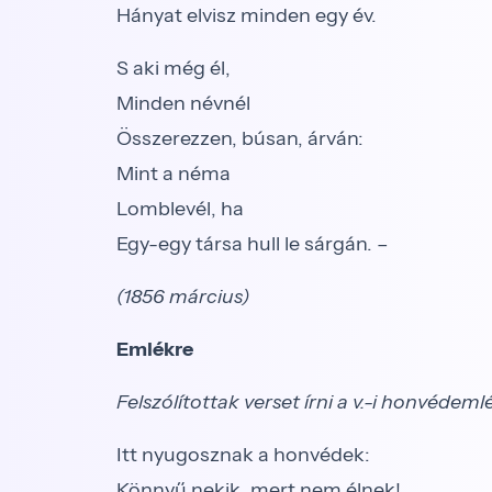
Hányat elvisz minden egy év.
S aki még él,
Minden névnél
Összerezzen, búsan, árván:
Mint a néma
Lomblevél, ha
Egy-egy társa hull le sárgán. –
(1856 március)
Emlékre
Felszólítottak verset írni a v.-i honvédeml
Itt nyugosznak a honvédek:
Könnyű nekik, mert nem élnek!