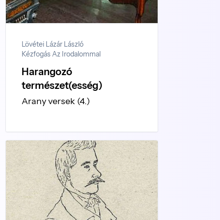
Lövétei Lázár László
Kézfogás Az Irodalommal
Harangozó
természet(esség)
Arany versek (4.)