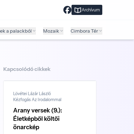
Archívum
ek a palackból
Mozaik
Cimbora Tér
Kapcsolódó cikkek
Lövétei Lázár László
Kézfogás Az Irodalommal
Arany versek (9.):
Életképből költői
önarckép