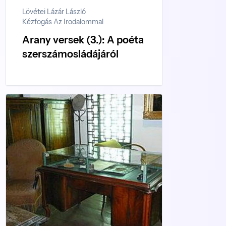
Lövétei Lázár László
Kézfogás Az Irodalommal
Arany versek (3.): A poéta
szerszámosládájáról