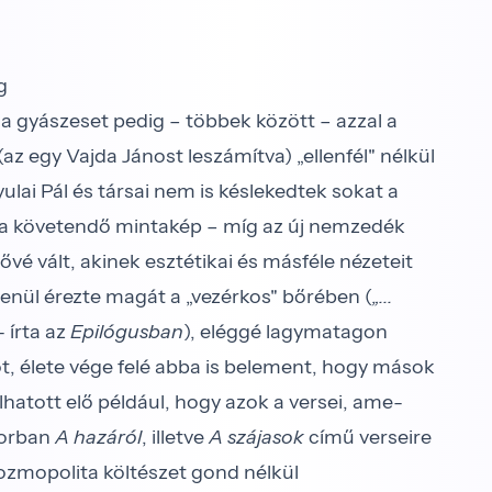
g
a gyászeset pedig – többek között – azzal a
z egy Vajda Jánost leszámítva) „ellenfél" nélkül
lai Pál és társai nem is késlekedtek sokat a
t a követendő mintakép – míg az új nemzedék
vé vált, akinek esztétikai és másféle nézeteit
enül érezte magát a „vezérkos" bőrében (
„...
 írta az
Epilógusban
), eléggé lagymatagon
sőt, élete vége felé abba is belement, hogy mások
ulhatott elő például, hogy azok a versei, ame­
sorban
A hazáról
, illetve
A szájasok
című verseire
ozmopolita költészet gond nélkül