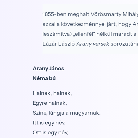
1855-ben meghalt Vörösmarty Mihály,
azzal a következménnyel járt, hogy A
leszámítva) „ellenfél" nélkül maradt 
Lázár László
Arany versek
sorozatána
Arany János
Néma bú
Halnak, halnak,
Egyre halnak,
Színe, lángja a magyarnak.
Itt is egy név,
Ott is egy név,