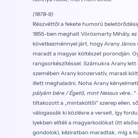
(1878-9)
Részvéttől a fekete humorú beletörődési
1855-ben meghalt Vörösmarty Mihály, ez 
következménnyel járt, hogy Arany János (a
maradt a magyar költészet porondján. Gyu
rangsorkészítéssel. Számukra Arany let
szemében Arany konzervatív, maradi költő
illett meghaladni. Noha Arany kényelmetl
pályám bére / Égető, mint Nessus vére..."
-
tiltakozott a „mintaköltői" szerep ellen, 
válogassák ki közlésre a verseit, így ford
lyekben elítéli a magyarkodókat (itt első
gondolok), kéziratban maradtak, míg a K