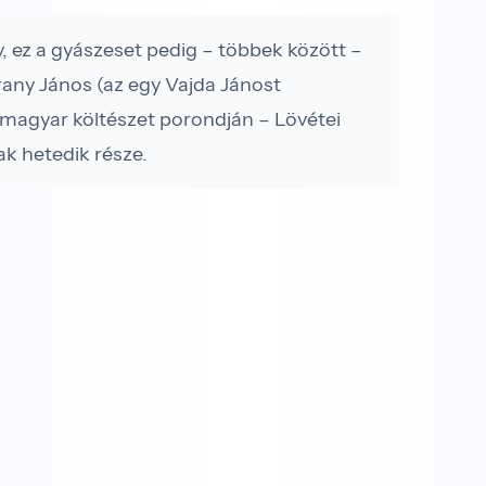
 ez a gyászeset pedig – többek között –
rany János (az egy Vajda Jánost
a magyar költészet porondján – Lövétei
k hetedik része.