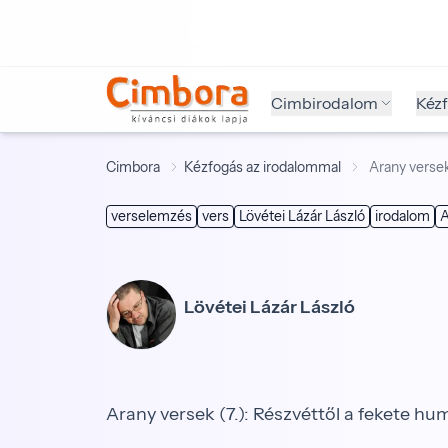
Cimbirodalom
Kéz
Cimbora
Kézfogás az irodalommal
Arany versek
verselemzés
vers
Lövétei Lázár László
irodalom
A
Lövétei Lázár László
Arany versek (7.): Részvéttől a fekete h