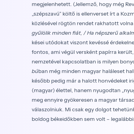
megjelenhetett. (Jellemző, hogy még Rev
„szépszavú” költő is ellenverset írt a Koz
közlésével rögtön rendet rakhatott volna
gyűlölik minden fiát, / Ha népszerű alkal
kései utódokat viszont kevéssé érdekelne
fontos, ami végül versként papírra került
nemzetével kapcsolatban is milyen bonyo
bú
ban még minden magyar haláleset halla
később pedig már a halott honvédeket irig
(magyar) élettel, hanem nyugodtan „nyug
meg ennyire gyökeresen a magyar társad
válaszolniuk. Mi csak egy dolgot tehet
boldog békeidőkben sem volt – legalábbis