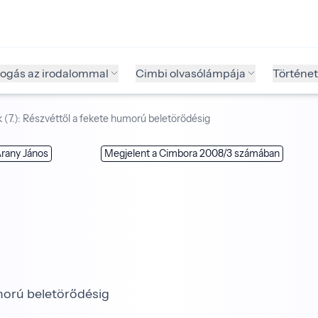
fogás az irodalommal
Cimbi olvasólámpája
Történet
 (7.): Részvéttől a fekete humorú beletörődésig
rany János
Megjelent a Cimbora 2008/3 számában
umorú beletörődésig